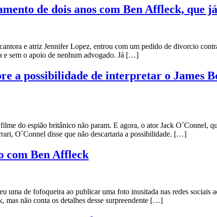
ento de dois anos com Ben Affleck, que já
 e atriz Jennifer Lopez, entrou com um pedido de divorcio contra
ha e sem o apoio de nenhum advogado. Já […]
e a possibilidade de interpretar o James B
me do espião britânico não param. E agora, o ator Jack O´Connel, que 
ri, O´Connel disse que não descartaria a possibilidade. […]
so com Ben Affleck
 uma de fofoqueira ao publicar uma foto inusitada nas redes sociais 
ck, mas não conta os detalhes desse surpreendente […]