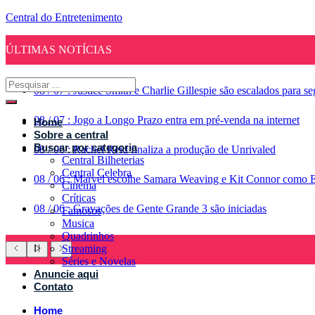
Central do Entretenimento
ÚLTIMAS NOTÍCIAS
08
/
07
:
Justice Smith e Charlie Gillespie são escalados para 
08
/
07
:
Jogo a Longo Prazo entra em pré-venda na internet
Home
Sobre a central
Buscar por categoria
08
/
06
:
Rachel Reid finaliza a produção de Unrivaled
Central Bilheterias
Central Celebra
08
/
06
:
Marvel escolhe Samara Weaving e Kit Connor como 
Cinema
Críticas
08
/
06
:
Gravações de Gente Grande 3 são iniciadas
Famosos
Musica
Quadrinhos
Streaming
Séries e Novelas
Anuncie aqui
Contato
Home