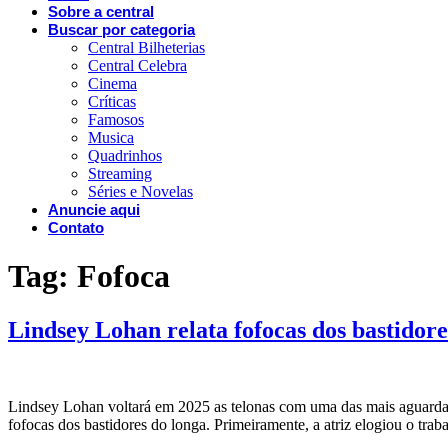
Sobre a central
Buscar por categoria
Central Bilheterias
Central Celebra
Cinema
Críticas
Famosos
Musica
Quadrinhos
Streaming
Séries e Novelas
Anuncie aqui
Contato
Tag:
Fofoca
Lindsey Lohan relata fofocas dos bastidor
Lindsey Lohan voltará em 2025 as telonas com uma das mais aguardad
fofocas dos bastidores do longa. Primeiramente, a atriz elogiou o tra