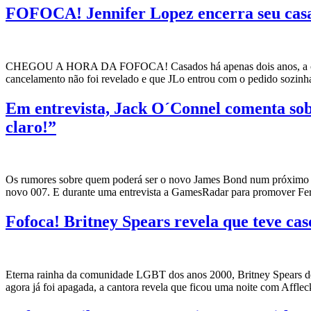
FOFOCA! Jennifer Lopez encerra seu casam
CHEGOU A HORA DA FOFOCA! Casados há apenas dois anos, a cantora
cancelamento não foi revelado e que JLo entrou com o pedido sozin
Em entrevista, Jack O´Connel comenta sobr
claro!”
Os rumores sobre quem poderá ser o novo James Bond num próximo fil
novo 007. E durante uma entrevista a GamesRadar para promover Ferra
Fofoca! Britney Spears revela que teve ca
Eterna rainha da comunidade LGBT dos anos 2000, Britney Spears deu
agora já foi apagada, a cantora revela que ficou uma noite com Affle