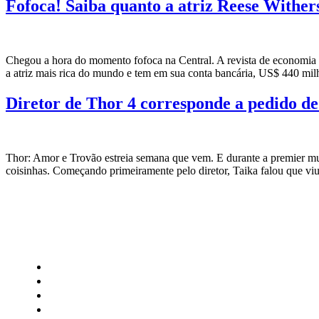
Fofoca! Saiba quanto a atriz Reese Withe
Chegou a hora do momento fofoca na Central. A revista de economia 
a atriz mais rica do mundo e tem em sua conta bancária, US$ 440 mil
Diretor de Thor 4 corresponde a pedido de
Thor: Amor e Trovão estreia semana que vem. E durante a premier mun
coisinhas. Começando primeiramente pelo diretor, Taika falou que vi
CATEGORIAS
Central Bilheterias
Central Celebra
Cinema
Críticas