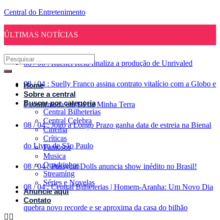
Central do Entretenimento
ÚLTIMAS NOTÍCIAS
08
/
06
:
Rachel Reid finaliza a produção de Unrivaled
08
/
04
:
Suelly Franco assina contrato vitalício com a Globo e
Home
Sobre a central
Buscar por categoria
é confirmada em Lá na Minha Terra
Central Bilheterias
Central Celebra
08
/
04
:
Jogo a Longo Prazo ganha data de estreia na Bienal
Cinema
Críticas
do Livro de São Paulo
Famosos
Musica
Quadrinhos
08
/
04
:
Pussycat Dolls anuncia show inédito no Brasil!
Streaming
Séries e Novelas
08
/
04
:
Central Bilheterias | Homem-Aranha: Um Novo Dia
Anuncie aqui
Contato
quebra novo recorde e se aproxima da casa do bilhão