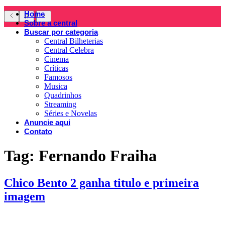
Home
Sobre a central
Buscar por categoria
Central Bilheterias
Central Celebra
Cinema
Críticas
Famosos
Musica
Quadrinhos
Streaming
Séries e Novelas
Anuncie aqui
Contato
Tag:
Fernando Fraiha
Chico Bento 2 ganha titulo e primeira
imagem