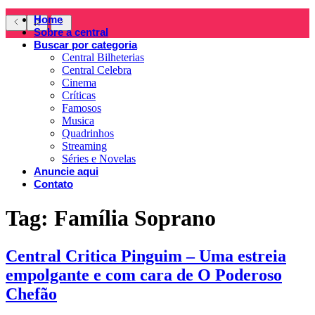
Home
Sobre a central
Buscar por categoria
Central Bilheterias
Central Celebra
Cinema
Críticas
Famosos
Musica
Quadrinhos
Streaming
Séries e Novelas
Anuncie aqui
Contato
Tag:
Família Soprano
Central Critica Pinguim – Uma estreia
empolgante e com cara de O Poderoso
Chefão