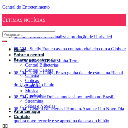
Central do Entretenimento
ÚLTIMAS NOTÍCIAS
08
/
06
:
Rachel Reid finaliza a produção de Unrivaled
08
/
04
:
Suelly Franco assina contrato vitalício com a Globo e
Home
Sobre a central
Buscar por categoria
é confirmada em Lá na Minha Terra
Central Bilheterias
Central Celebra
08
/
04
:
Jogo a Longo Prazo ganha data de estreia na Bienal
Cinema
Críticas
do Livro de São Paulo
Famosos
Musica
Quadrinhos
08
/
04
:
Pussycat Dolls anuncia show inédito no Brasil!
Streaming
Séries e Novelas
08
/
04
:
Central Bilheterias | Homem-Aranha: Um Novo Dia
Anuncie aqui
Contato
quebra novo recorde e se aproxima da casa do bilhão