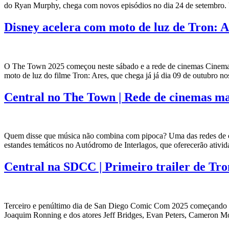
do Ryan Murphy, chega com novos episódios no dia 24 de setembro. 
Disney acelera com moto de luz de Tron: 
O The Town 2025 começou neste sábado e a rede de cinemas Cinemark
moto de luz do filme Tron: Ares, que chega já já dia 09 de outubro 
Central no The Town | Rede de cinemas marc
Quem disse que música não combina com pipoca? Uma das redes de ci
estandes temáticos no Autódromo de Interlagos, que oferecerão ativi
Central na SDCC | Primeiro trailer de Tron
Terceiro e penúltimo dia de San Diego Comic Com 2025 começando e c
Joaquim Ronning e dos atores Jeff Bridges, Evan Peters, Cameron Mor