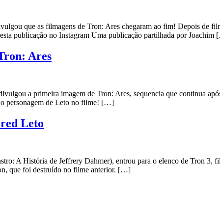
divulgou que as filmagens de Tron: Ares chegaram ao fim! Depois de f
 esta publicação no Instagram Uma publicação partilhada por Joachim 
Tron: Ares
o, divulgou a primeira imagem de Tron: Ares, sequencia que continua a
 do personagem de Leto no filme! […]
ared Leto
o: A História de Jeffrery Dahmer), entrou para o elenco de Tron 3, f
n, que foi destruído no filme anterior. […]