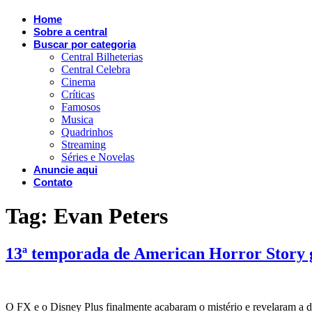
Home
Sobre a central
Buscar por categoria
Central Bilheterias
Central Celebra
Cinema
Críticas
Famosos
Musica
Quadrinhos
Streaming
Séries e Novelas
Anuncie aqui
Contato
Tag:
Evan Peters
13ª temporada de American Horror Story g
O FX e o Disney Plus finalmente acabaram o mistério e revelaram a d