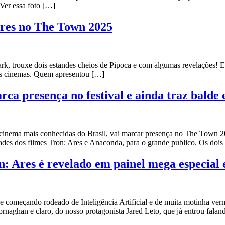
Ver essa foto […]
Ares no The Town 2025
, trouxe dois estandes cheios de Pipoca e com algumas revelações! E
nos cinemas. Quem apresentou […]
a presença no festival e ainda traz balde 
nema mais conhecidas do Brasil, vai marcar presença no The Town 202
dades dos filmes Tron: Ares e Anaconda, para o grande publico. Os doi
: Ares é revelado em painel mega especial 
omeçando rodeado de Inteligência Artificial e de muita motinha verme
naghan e claro, do nosso protagonista Jared Leto, que já entrou fala