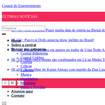
Central do Entretenimento
ÚLTIMAS NOTÍCIAS
08
/
04
:
Jogo a Longo Prazo ganha data de estreia na Bienal d
08
/
04
:
Pussycat Dolls anuncia show inédito no Brasil!
Home
Sobre a central
Buscar por categoria
08
/
04
:
Papai Noel entra em apuros no trailer de Uma Noite A
Central Bilheterias
Central Celebra
08
/
03
:
Mais cinco nomes são confirmados em Lá na Minha Te
Cinema
Críticas
08
/
03
:
Novo filme do Karim Aïnouz com marido da Dua Lipa g
Famosos
Musica
Quadrinhos
Streaming
Séries e Novelas
Anuncie aqui
Contato