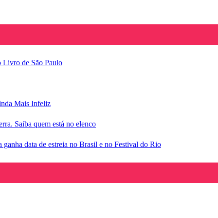
o Livro de São Paulo
inda Mais Infeliz
rra. Saiba quem está no elenco
anha data de estreia no Brasil e no Festival do Rio