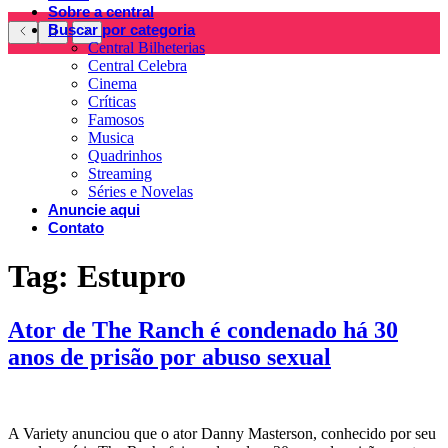
Sobre a central
Buscar por categoria
Central Bilheterias
Central Celebra
Cinema
Críticas
Famosos
Musica
Quadrinhos
Streaming
Séries e Novelas
Anuncie aqui
Contato
Tag:
Estupro
Ator de The Ranch é condenado há 30
anos de prisão por abuso sexual
A Variety anunciou que o ator Danny Masterson, conhecido por seu