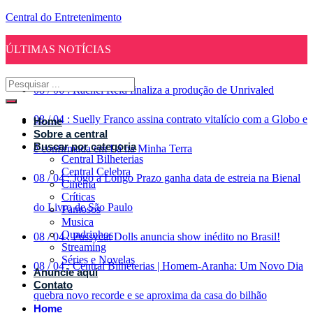
Central do Entretenimento
ÚLTIMAS NOTÍCIAS
08
/
06
:
Rachel Reid finaliza a produção de Unrivaled
08
/
04
:
Suelly Franco assina contrato vitalício com a Globo e
Home
Sobre a central
Buscar por categoria
é confirmada em Lá na Minha Terra
Central Bilheterias
Central Celebra
08
/
04
:
Jogo a Longo Prazo ganha data de estreia na Bienal
Cinema
Críticas
do Livro de São Paulo
Famosos
Musica
Quadrinhos
08
/
04
:
Pussycat Dolls anuncia show inédito no Brasil!
Streaming
Séries e Novelas
08
/
04
:
Central Bilheterias | Homem-Aranha: Um Novo Dia
Anuncie aqui
Contato
quebra novo recorde e se aproxima da casa do bilhão
Home