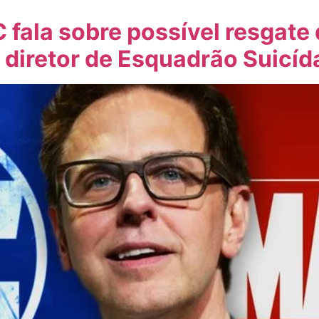
 fala sobre possível resgate
diretor de Esquadrão Suicíd