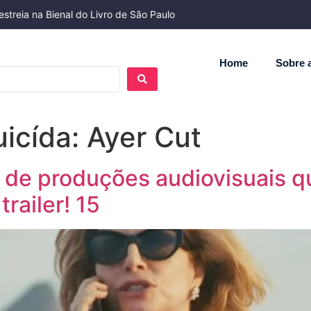
streia na Bienal do Livro de São Paulo
Home
Sobre a
icída: Ayer Cut
s de produções audiovisuais q
railer! 15