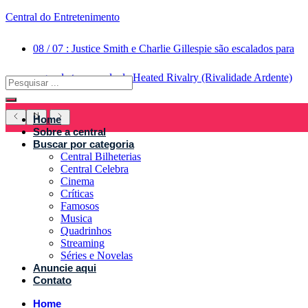
Central do Entretenimento
08
/
07
:
Justice Smith e Charlie Gillespie são escalados para
segunda temporada de Heated Rivalry (Rivalidade Ardente)
Home
Sobre a central
Buscar por categoria
Central Bilheterias
Central Celebra
Cinema
Críticas
Famosos
Musica
Quadrinhos
Streaming
Séries e Novelas
Anuncie aqui
Contato
Home