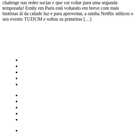
chalenge nas redes socias e que vai voltar para uma segunda
temporada! Emily em Paris está voltando em breve com mais
histórias lá da cidade luz e para aproveitar, a rainha Netflix utilizou o
seu evento TUDUM e soltou as primeiras […]
CATEGORIAS
Central Bilheterias
Central Celebra
Cinema
Críticas
Famosos
Central Bilheterias
Central Celebra
Cinema
Críticas
Famosos
Musica