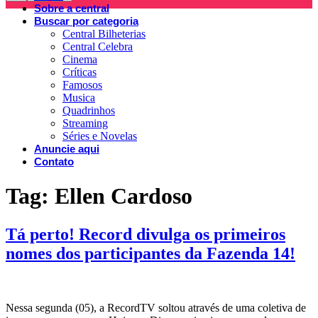
Sobre a central
Buscar por categoria
Central Bilheterias
Central Celebra
Cinema
Críticas
Famosos
Musica
Quadrinhos
Streaming
Séries e Novelas
Anuncie aqui
Contato
Tag:
Ellen Cardoso
Tá perto! Record divulga os primeiros
nomes dos participantes da Fazenda 14!
Nessa segunda (05), a RecordTV soltou através de uma coletiva de