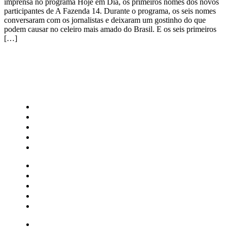
imprensa no programa Hoje em Dia, os primeiros nomes dos novos
participantes de A Fazenda 14. Durante o programa, os seis nomes
conversaram com os jornalistas e deixaram um gostinho do que
podem causar no celeiro mais amado do Brasil. E os seis primeiros
[…]
CATEGORIAS
Central Bilheterias
Central Celebra
Cinema
Críticas
Famosos
Central Bilheterias
Central Celebra
Cinema
Críticas
Famosos
Musica