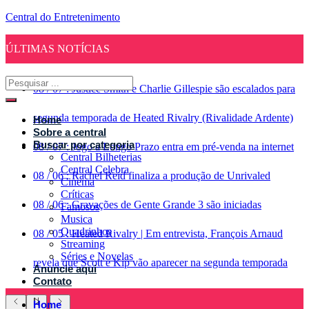
Central do Entretenimento
ÚLTIMAS NOTÍCIAS
08
/
07
:
Justice Smith e Charlie Gillespie são escalados para
segunda temporada de Heated Rivalry (Rivalidade Ardente)
Home
Sobre a central
Buscar por categoria
08
/
07
:
Jogo a Longo Prazo entra em pré-venda na internet
Central Bilheterias
Central Celebra
08
/
06
:
Rachel Reid finaliza a produção de Unrivaled
Cinema
Críticas
08
/
06
:
Gravações de Gente Grande 3 são iniciadas
Famosos
Musica
Quadrinhos
08
/
05
:
Heated Rivalry | Em entrevista, François Arnaud
Streaming
Séries e Novelas
revela que Scott e Kip vão aparecer na segunda temporada
Anuncie aqui
Contato
Home