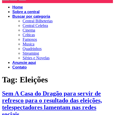
Home
Sobre a central
Buscar por categoria
Central Bilheterias
Central Celebra
Cinema
Críticas
Famosos
Musica
Quadrinhos
Streaming
Séries e Novelas
Anuncie aqui
Contato
Tag:
Eleições
Sem A Casa do Dragão para servir de
refresco para o resultado das eleições,
telespectadores lamentam nas redes
sociais