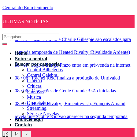
Central do Entretenimento
ÚLTIMAS NOTÍCIAS
08
/
07
:
Justice Smith e Charlie Gillespie são escalados para
segunda temporada de Heated Rivalry (Rivalidade Ardente)
Home
Sobre a central
Buscar por categoria
08
/
07
:
Jogo a Longo Prazo entra em pré-venda na internet
Central Bilheterias
Central Celebra
08
/
06
:
Rachel Reid finaliza a produção de Unrivaled
Cinema
Críticas
08
/
06
:
Gravações de Gente Grande 3 são iniciadas
Famosos
Musica
Quadrinhos
08
/
05
:
Heated Rivalry | Em entrevista, François Arnaud
Streaming
Séries e Novelas
revela que Scott e Kip vão aparecer na segunda temporada
Anuncie aqui
Contato