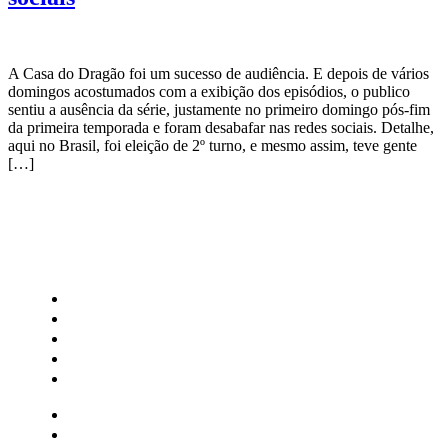
A Casa do Dragão foi um sucesso de audiência. E depois de vários
domingos acostumados com a exibição dos episódios, o publico
sentiu a ausência da série, justamente no primeiro domingo pós-fim
da primeira temporada e foram desabafar nas redes sociais. Detalhe,
aqui no Brasil, foi eleição de 2º turno, e mesmo assim, teve gente
[…]
CATEGORIAS
Central Bilheterias
Central Celebra
Cinema
Críticas
Famosos
Central Bilheterias
Central Celebra