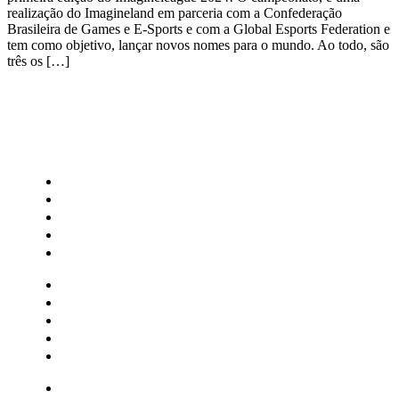
realização do Imagineland em parceria com a Confederação
Brasileira de Games e E-Sports e com a Global Esports Federation e
tem como objetivo, lançar novos nomes para o mundo. Ao todo, são
três os […]
CATEGORIAS
Central Bilheterias
Central Celebra
Cinema
Críticas
Famosos
Central Bilheterias
Central Celebra
Cinema
Críticas
Famosos
Musica