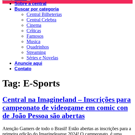
Sobre a central
Buscar por categoria
Central Bilheterias
Central Celebra
Cinema
Críticas
Famosos
Musica
Quadrinhos
Streaming
Séries e Novelas
Anuncie aqui
Contato
Tag:
E-Sports
Central na Imagineland – Inscrições para
campeonato de videogame em comic con
de João Pessoa são abertas
Atenção Gamers de todo o Brasil! Estão abertas as inscrições para a
primeira edição do Imagineleague 2024! O campeonato, é uma