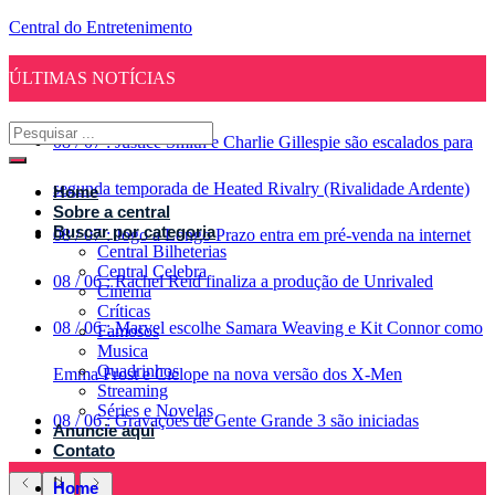
Central do Entretenimento
ÚLTIMAS NOTÍCIAS
08
/
07
:
Justice Smith e Charlie Gillespie são escalados para
segunda temporada de Heated Rivalry (Rivalidade Ardente)
Home
Sobre a central
Buscar por categoria
08
/
07
:
Jogo a Longo Prazo entra em pré-venda na internet
Central Bilheterias
Central Celebra
08
/
06
:
Rachel Reid finaliza a produção de Unrivaled
Cinema
Críticas
08
/
06
:
Marvel escolhe Samara Weaving e Kit Connor como
Famosos
Musica
Quadrinhos
Emma Frost e Ciclope na nova versão dos X-Men
Streaming
Séries e Novelas
08
/
06
:
Gravações de Gente Grande 3 são iniciadas
Anuncie aqui
Contato
Home