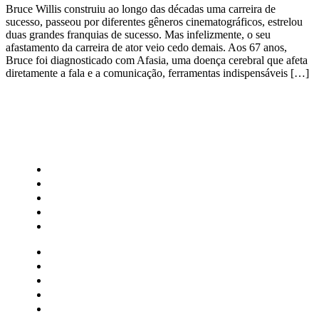
Bruce Willis construiu ao longo das décadas uma carreira de
sucesso, passeou por diferentes gêneros cinematográficos, estrelou
duas grandes franquias de sucesso. Mas infelizmente, o seu
afastamento da carreira de ator veio cedo demais. Aos 67 anos,
Bruce foi diagnosticado com Afasia, uma doença cerebral que afeta
diretamente a fala e a comunicação, ferramentas indispensáveis […]
CATEGORIAS
Central Bilheterias
Central Celebra
Cinema
Críticas
Famosos
Central Bilheterias
Central Celebra
Cinema
Críticas
Famosos