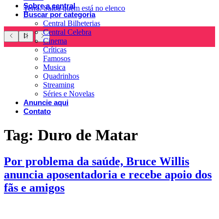
Sobre a central
Terra. Saiba quem está no elenco
Buscar por categoria
Central Bilheterias
Central Celebra
Cinema
Críticas
Famosos
Musica
Quadrinhos
Streaming
Séries e Novelas
Anuncie aqui
Contato
Tag:
Duro de Matar
Por problema da saúde, Bruce Willis
anuncia aposentadoria e recebe apoio dos
fãs e amigos