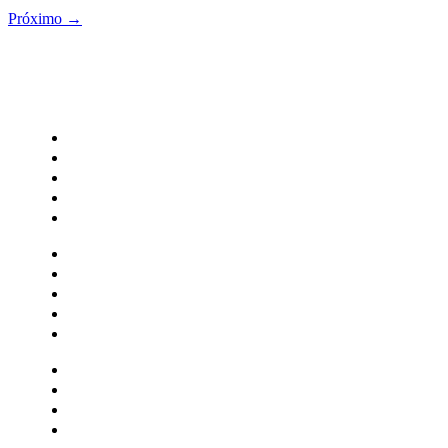
Próximo
→
CATEGORIAS
Central Bilheterias
Central Celebra
Cinema
Críticas
Famosos
Central Bilheterias
Central Celebra
Cinema
Críticas
Famosos
Musica
Quadrinhos
Streaming
Séries e Novelas