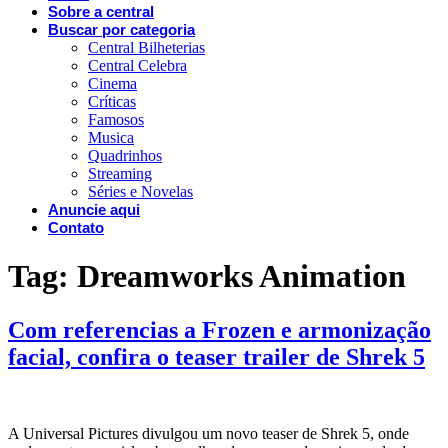
Sobre a central
Buscar por categoria
Central Bilheterias
Central Celebra
Cinema
Críticas
Famosos
Musica
Quadrinhos
Streaming
Séries e Novelas
Anuncie aqui
Contato
Tag:
Dreamworks Animation
Com referencias a Frozen e armonização
facial, confira o teaser trailer de Shrek 5
A Universal Pictures divulgou um novo teaser de Shrek 5, onde