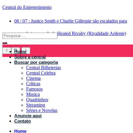
Central do Entretenimento
08
/
07
:
Justice Smith e Charlie Gillespie são escalados para
segunda temporada de Heated Rivalry (Rivalidade Ardente)
Home
Sobre a central
Buscar por categoria
Central Bilheterias
Central Celebra
Cinema
Críticas
Famosos
Musica
Quadrinhos
Streaming
Séries e Novelas
Anuncie aqui
Contato
Home