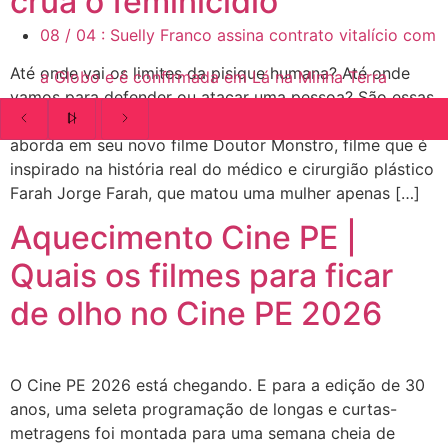
crua o feminicidio
08
/
04
:
Suelly Franco assina contrato vitalício com
Até onde vai os limites da pisique humana? Até onde
a Globo e é confirmada em Lá na Minha Terra
vamos para defender ou atacar uma pessoa? São essas
as questões que o diretor e roteirista Marcos Jorge
aborda em seu novo filme Doutor Monstro, filme que é
inspirado na história real do médico e cirurgião plástico
Farah Jorge Farah, que matou uma mulher apenas […]
Aquecimento Cine PE |
Quais os filmes para ficar
de olho no Cine PE 2026
O Cine PE 2026 está chegando. E para a edição de 30
anos, uma seleta programação de longas e curtas-
metragens foi montada para uma semana cheia de