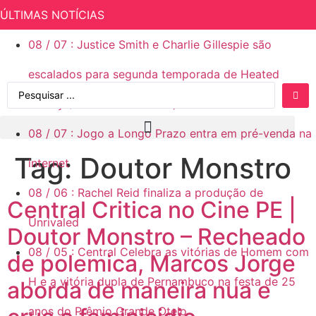
ÚLTIMAS NOTÍCIAS
08
/
07
:
Justice Smith e Charlie Gillespie são
escalados para segunda temporada de Heated
Rivalry (Rivalidade Ardente)
08
/
07
:
Jogo a Longo Prazo entra em pré-venda na
Tag:
Doutor Monstro
internet
08
/
06
:
Rachel Reid finaliza a produção de
Central Critica no Cine PE |
Unrivaled
Doutor Monstro – Recheado
08
/
05
:
Central Celebra as vitórias de Homem com
de polemica, Marcos Jorge
H e a vitória dupla de Pernambuco na festa de 25
aborda de maneira nua e
anos do Prêmio Grande Otelo