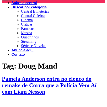
Sobre a central
Buscar por categoria
Central Bilheterias
Central Celebra
Cinema
Críticas
Famosos
Musica
Quadrinhos
Streaming
Séries e Novelas
Anuncie aqui
Contato
Tag:
Doug Mand
Pamela Anderson entra no elenco do
remake de Corra que a Polícia Vem Aí
com Liam Nesson