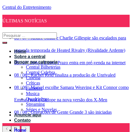
Central do Entretenimento
ÚLTIMAS NOTÍCIAS
08
/
07
:
Justice Smith e Charlie Gillespie são escalados para
segunda temporada de Heated Rivalry (Rivalidade Ardente)
Home
Sobre a central
Buscar por categoria
08
/
07
:
Jogo a Longo Prazo entra em pré-venda na internet
Central Bilheterias
Central Celebra
08
/
06
:
Rachel Reid finaliza a produção de Unrivaled
Cinema
Críticas
08
/
06
:
Marvel escolhe Samara Weaving e Kit Connor como
Famosos
Musica
Quadrinhos
Emma Frost e Ciclope na nova versão dos X-Men
Streaming
Séries e Novelas
08
/
06
:
Gravações de Gente Grande 3 são iniciadas
Anuncie aqui
Contato
Home