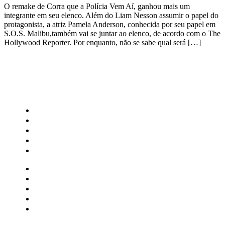
O remake de Corra que a Polícia Vem Aí, ganhou mais um
integrante em seu elenco. Além do Liam Nesson assumir o papel do
protagonista, a atriz Pamela Anderson, conhecida por seu papel em
S.O.S. Malibu,também vai se juntar ao elenco, de acordo com o The
Hollywood Reporter. Por enquanto, não se sabe qual será […]
CATEGORIAS
Central Bilheterias
Central Celebra
Cinema
Críticas
Famosos
Central Bilheterias
Central Celebra
Cinema
Críticas
Famosos