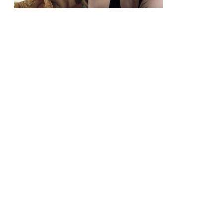
Justice Smith e Charlie Gillespie são escalados para segunda
temporada de Heated Rivalry (Rivalidade Ardente)