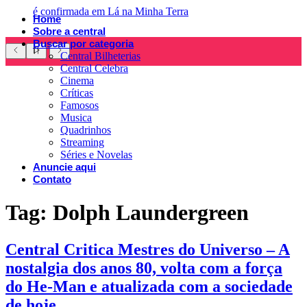
é confirmada em Lá na Minha Terra
Home
Sobre a central
Buscar por categoria
Central Bilheterias
Central Celebra
Cinema
Críticas
Famosos
Musica
Quadrinhos
Streaming
Séries e Novelas
Anuncie aqui
Contato
Tag:
Dolph Laundergreen
Central Critica Mestres do Universo – A
nostalgia dos anos 80, volta com a força
do He-Man e atualizada com a sociedade
de hoje