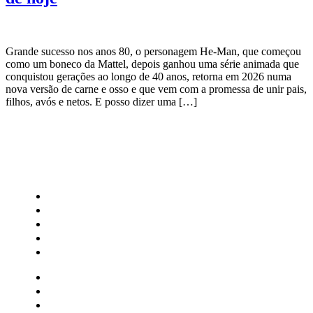
Grande sucesso nos anos 80, o personagem He-Man, que começou
como um boneco da Mattel, depois ganhou uma série animada que
conquistou gerações ao longo de 40 anos, retorna em 2026 numa
nova versão de carne e osso e que vem com a promessa de unir pais,
filhos, avós e netos. E posso dizer uma […]
CATEGORIAS
Central Bilheterias
Central Celebra
Cinema
Críticas
Famosos
Central Bilheterias
Central Celebra
Cinema