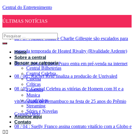
Central do Entretenimento
ÚLTIMAS NOTÍCIAS
08
/
07
:
Justice Smith e Charlie Gillespie são escalados para
segunda temporada de Heated Rivalry (Rivalidade Ardente)
Home
Sobre a central
Buscar por categoria
08
/
07
:
Jogo a Longo Prazo entra em pré-venda na internet
Central Bilheterias
Central Celebra
08
/
06
:
Rachel Reid finaliza a produção de Unrivaled
Cinema
Críticas
08
/
05
:
Central Celebra as vitórias de Homem com H e a
Famosos
Musica
Quadrinhos
vitória dupla de Pernambuco na festa de 25 anos do Prêmio
Streaming
Séries e Novelas
Grande Otelo
Anuncie aqui
Contato
08
/
04
:
Suelly Franco assina contrato vitalício com a Globo e