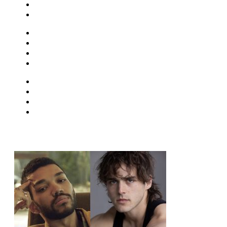
Críticas
Famosos
Musica
Quadrinhos
Streaming
Séries e Novelas
Musica
Quadrinhos
Streaming
Séries e Novelas
MAIS VISTAS