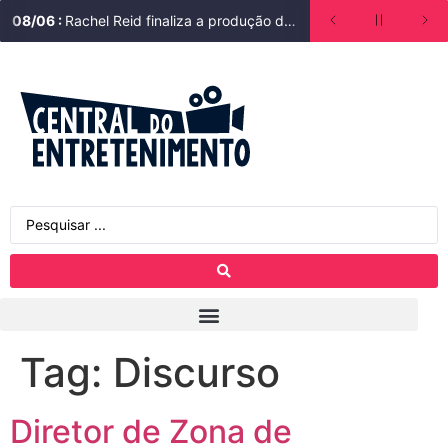
08
/
06
:
Rachel Reid finaliza a produção de Unrivaled
Tag:
Discurso
Diretor de Zona de