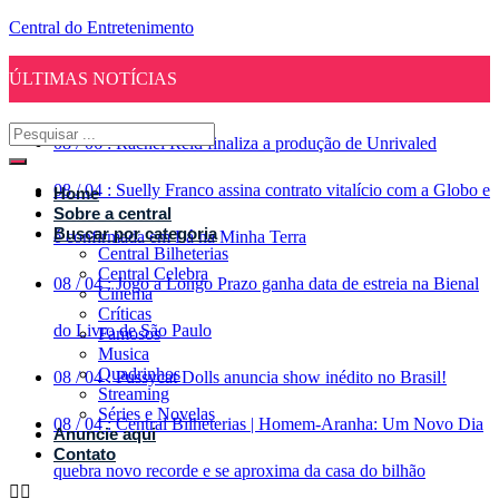
Central do Entretenimento
ÚLTIMAS NOTÍCIAS
08
/
06
:
Rachel Reid finaliza a produção de Unrivaled
08
/
04
:
Suelly Franco assina contrato vitalício com a Globo e
Home
Sobre a central
Buscar por categoria
é confirmada em Lá na Minha Terra
Central Bilheterias
Central Celebra
08
/
04
:
Jogo a Longo Prazo ganha data de estreia na Bienal
Cinema
Críticas
do Livro de São Paulo
Famosos
Musica
Quadrinhos
08
/
04
:
Pussycat Dolls anuncia show inédito no Brasil!
Streaming
Séries e Novelas
08
/
04
:
Central Bilheterias | Homem-Aranha: Um Novo Dia
Anuncie aqui
Contato
quebra novo recorde e se aproxima da casa do bilhão