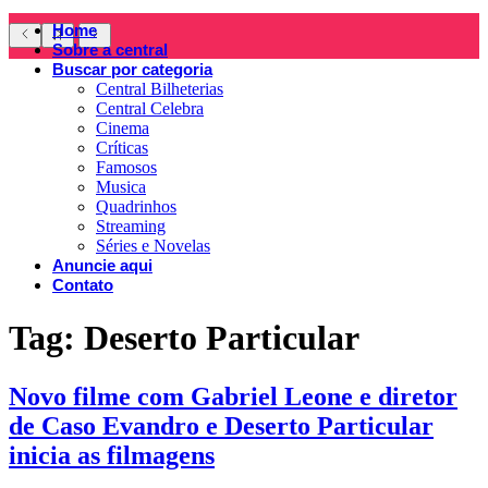
Home
Sobre a central
Buscar por categoria
Central Bilheterias
Central Celebra
Cinema
Críticas
Famosos
Musica
Quadrinhos
Streaming
Séries e Novelas
Anuncie aqui
Contato
Tag:
Deserto Particular
Novo filme com Gabriel Leone e diretor
de Caso Evandro e Deserto Particular
inicia as filmagens