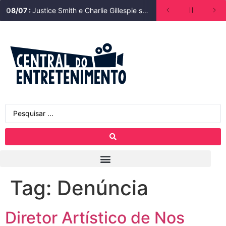
08
/
07
:
Justice Smith e Charlie Gillespie são escalados para segunda temporada de Heated Rivalry (Rivalidade Ardente)
Tag:
Denúncia
Diretor Artístico de Nos