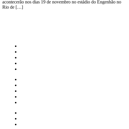
acontecerão nos dias 19 de novembro no estádio do Engenhão no
Rio de […]
CATEGORIAS
Central Bilheterias
Central Celebra
Cinema
Críticas
Famosos
Central Bilheterias
Central Celebra
Cinema
Críticas
Famosos
Musica
Quadrinhos
Streaming