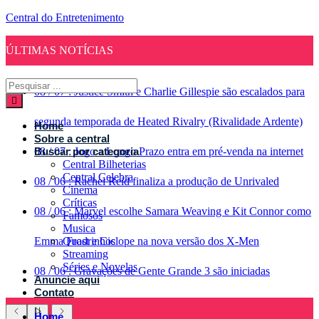
Central do Entretenimento
ÚLTIMAS NOTÍCIAS
08
/
07
:
Justice Smith e Charlie Gillespie são escalados para
segunda temporada de Heated Rivalry (Rivalidade Ardente)
Home
Sobre a central
08
Buscar por categoria
/
07
:
Jogo a Longo Prazo entra em pré-venda na internet
Central Bilheterias
Central Celebra
08
/
06
:
Rachel Reid finaliza a produção de Unrivaled
Cinema
Críticas
08
/
06
:
Marvel escolhe Samara Weaving e Kit Connor como
Famosos
Musica
Emma Frost e Ciclope na nova versão dos X-Men
Quadrinhos
Streaming
Séries e Novelas
08
/
06
:
Gravações de Gente Grande 3 são iniciadas
Anuncie aqui
Contato
Home