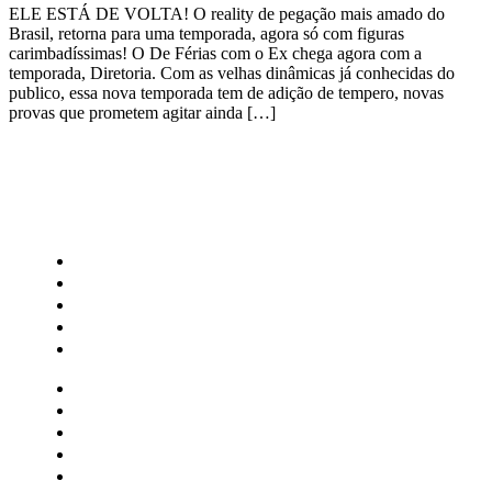
ELE ESTÁ DE VOLTA! O reality de pegação mais amado do
Brasil, retorna para uma temporada, agora só com figuras
carimbadíssimas! O De Férias com o Ex chega agora com a
temporada, Diretoria. Com as velhas dinâmicas já conhecidas do
publico, essa nova temporada tem de adição de tempero, novas
provas que prometem agitar ainda […]
CATEGORIAS
Central Bilheterias
Central Celebra
Cinema
Críticas
Famosos
Central Bilheterias
Central Celebra
Cinema
Críticas
Famosos