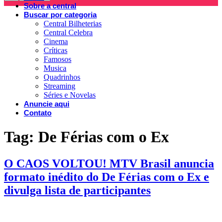
Sobre a central
Buscar por categoria
Central Bilheterias
Central Celebra
Cinema
Críticas
Famosos
Musica
Quadrinhos
Streaming
Séries e Novelas
Anuncie aqui
Contato
Tag:
De Férias com o Ex
O CAOS VOLTOU! MTV Brasil anuncia
formato inédito do De Férias com o Ex e
divulga lista de participantes