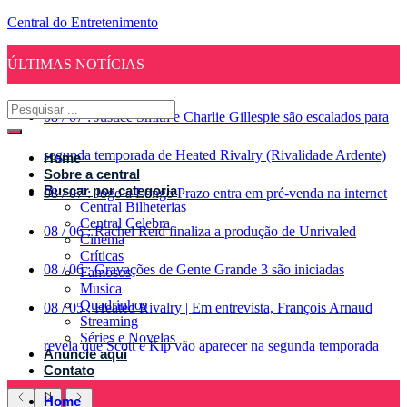
Central do Entretenimento
ÚLTIMAS NOTÍCIAS
08
/
07
:
Justice Smith e Charlie Gillespie são escalados para
segunda temporada de Heated Rivalry (Rivalidade Ardente)
Home
Sobre a central
Buscar por categoria
08
/
07
:
Jogo a Longo Prazo entra em pré-venda na internet
Central Bilheterias
Central Celebra
08
/
06
:
Rachel Reid finaliza a produção de Unrivaled
Cinema
Críticas
08
/
06
:
Gravações de Gente Grande 3 são iniciadas
Famosos
Musica
Quadrinhos
08
/
05
:
Heated Rivalry | Em entrevista, François Arnaud
Streaming
Séries e Novelas
revela que Scott e Kip vão aparecer na segunda temporada
Anuncie aqui
Contato
Home