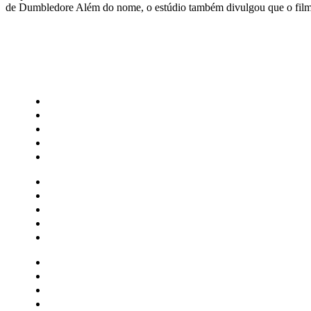
de Dumbledore Além do nome, o estúdio também divulgou que o filme 
CATEGORIAS
Central Bilheterias
Central Celebra
Cinema
Críticas
Famosos
Central Bilheterias
Central Celebra
Cinema
Críticas
Famosos
Musica
Quadrinhos
Streaming
Séries e Novelas