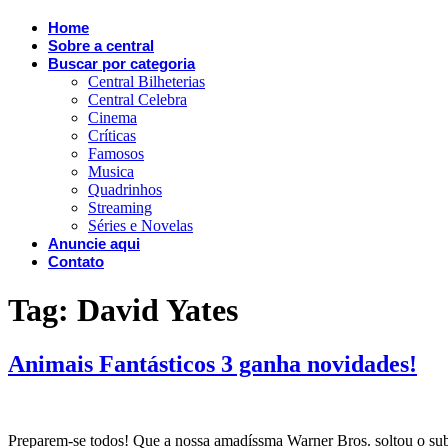
Home
Sobre a central
Buscar por categoria
Central Bilheterias
Central Celebra
Cinema
Críticas
Famosos
Musica
Quadrinhos
Streaming
Séries e Novelas
Anuncie aqui
Contato
Tag:
David Yates
Animais Fantásticos 3 ganha novidades!
Preparem-se todos! Que a nossa amadíssma Warner Bros. soltou o subt