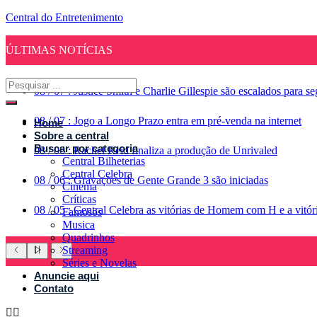
Central do Entretenimento
ÚLTIMAS NOTÍCIAS
08
/
07
:
Justice Smith e Charlie Gillespie são escalados para 
08
/
07
:
Jogo a Longo Prazo entra em pré-venda na internet
Home
Sobre a central
Buscar por categoria
08
/
06
:
Rachel Reid finaliza a produção de Unrivaled
Central Bilheterias
Central Celebra
08
/
06
:
Gravações de Gente Grande 3 são iniciadas
Cinema
Críticas
08
/
05
:
Central Celebra as vitórias de Homem com H e a vitó
Famosos
Musica
Quadrinhos
Streaming
Séries e Novelas
Anuncie aqui
Contato