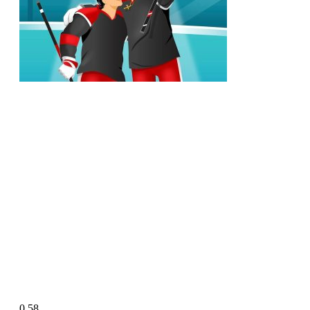
Rachel Reid finaliza a produção de Unrivaled