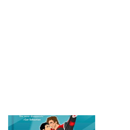
Justice Smith e Charlie Gillespie são escalados para segunda
temporada de Heated Rivalry (Rivalidade Ardente)
Jogo a Longo Prazo entra em pré-venda na internet