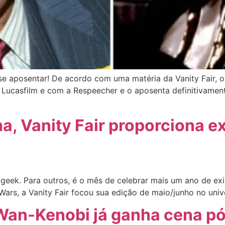
e aposentar! De acordo com uma matéria da Vanity Fair, o 
 Lucasfilm e com a Respeecher e o aposenta definitivamen
a, Vanity Fair proporciona e
geek. Para outros, é o mês de celebrar mais um ano de exi
Wars, a Vanity Fair focou sua edição de maio/junho no uni
 Wan-Kenobi já ganha cena p