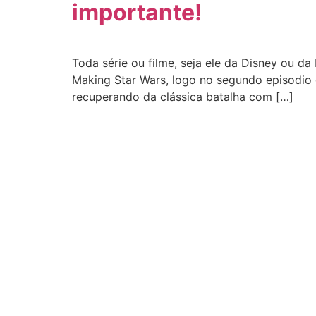
importante!
Toda série ou filme, seja ele da Disney ou d
Making Star Wars, logo no segundo episodio 
recuperando da clássica batalha com […]
CATEGORIAS
Central Bilheterias
Musica
Central Celebra
Quadrinhos
Cinema
Streaming
Críticas
Séries e Nove
Famosos