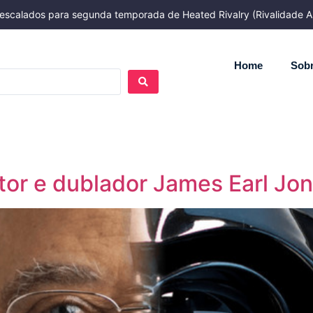
ão escalados para segunda temporada de Heated Rivalry (Rivalidade A
Home
Sobr
ator e dublador James Earl Jo