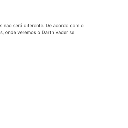
rs não será diferente. De acordo com o
os, onde veremos o Darth Vader se
ie são
rada de
ente)
ré-venda na