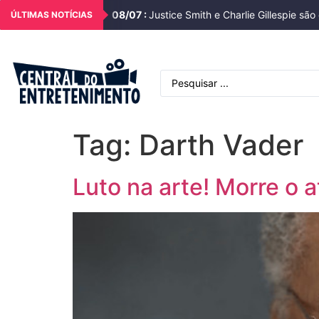
08
/
07
:
Justice Smith e Charlie Gillespie s
ÚLTIMAS NOTÍCIAS
Tag:
Darth Vader
Luto na arte! Morre o 