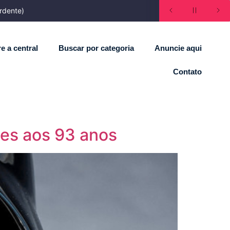
rdente)
e a central
Buscar por categoria
Anuncie aqui
Contato
nes aos 93 anos