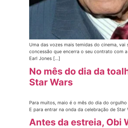
Uma das vozes mais temidas do cinema, vai s
concessão que encerra o seu contrato com a
Earl Jones […]
No mês do dia da toalh
Star Wars
Para muitos, maio é o mês do dia do orgulho 
E para entrar na onda da celebração de Star 
Antes da estreia, Obi