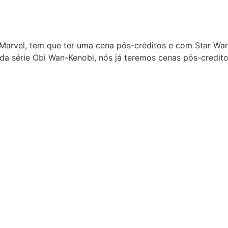
a Marvel, tem que ter uma cena pós-créditos e com Star Wa
da série Obi Wan-Kenobi, nós já teremos cenas pós-credit
MAIS VISTAS
Justice Smith e Charlie Gillesp
escalados para segunda tempo
Heated Rivalry (Rivalidade Ard
Jogo a Longo Prazo entra em p
internet
las