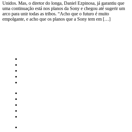
Unidos. Mas, o diretor do longa, Daniel Ezpinosa, já garantiu que
uma continuação está nos planos da Sony e chegou até sugerir um
arco para unir todas as tribos. “Acho que o futuro é muito
empolgante, e acho que os planos que a Sony tem em […]
CATEGORIAS
Central Bilheterias
Central Celebra
Cinema
Críticas
Famosos
Central Bilheterias
Central Celebra
Cinema
Críticas
Famosos
Musica