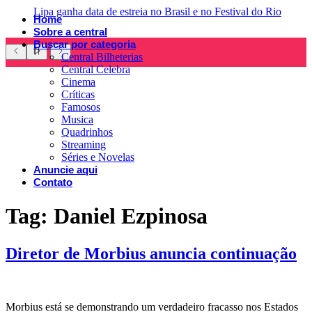
Lipa ganha data de estreia no Brasil e no Festival do Rio
Home
Sobre a central
Buscar por categoria
Central Bilheterias
Central Celebra
Cinema
Críticas
Famosos
Musica
Quadrinhos
Streaming
Séries e Novelas
Anuncie aqui
Contato
Tag:
Daniel Ezpinosa
Diretor de Morbius anuncia continuação
Morbius está se demonstrando um verdadeiro fracasso nos Estados