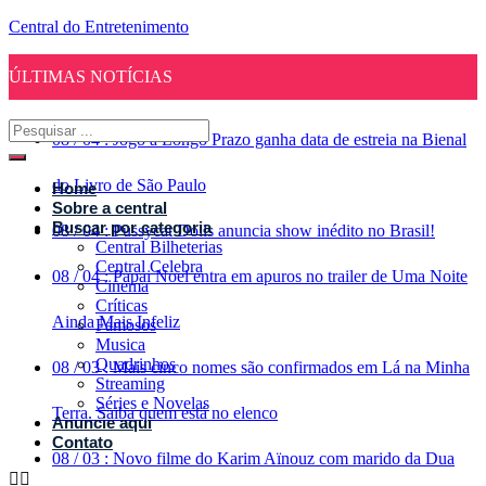
Central do Entretenimento
ÚLTIMAS NOTÍCIAS
08
/
04
:
Jogo a Longo Prazo ganha data de estreia na Bienal
do Livro de São Paulo
Home
Sobre a central
Buscar por categoria
08
/
04
:
Pussycat Dolls anuncia show inédito no Brasil!
Central Bilheterias
Central Celebra
08
/
04
:
Papai Noel entra em apuros no trailer de Uma Noite
Cinema
Críticas
Ainda Mais Infeliz
Famosos
Musica
Quadrinhos
08
/
03
:
Mais cinco nomes são confirmados em Lá na Minha
Streaming
Séries e Novelas
Terra. Saiba quem está no elenco
Anuncie aqui
Contato
08
/
03
:
Novo filme do Karim Aïnouz com marido da Dua