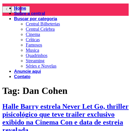
Home
Sobre a central
Buscar por categoria
Central Bilheterias
Central Celebra
Cinema
Críticas
Famosos
Musica
Quadrinhos
Streaming
Séries e Novelas
Anuncie aqui
Contato
Tag:
Dan Cohen
Halle Barry estrela Never Let Go, thriller
pisicológico que teve trailer exclusivo
exibido na Cinema Con e data de estreia
revelada.