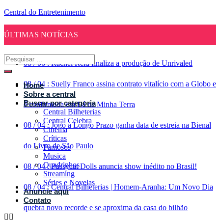
Central do Entretenimento
ÚLTIMAS NOTÍCIAS
08
/
06
:
Rachel Reid finaliza a produção de Unrivaled
08
/
04
:
Suelly Franco assina contrato vitalício com a Globo e
Home
Sobre a central
Buscar por categoria
é confirmada em Lá na Minha Terra
Central Bilheterias
Central Celebra
08
/
04
:
Jogo a Longo Prazo ganha data de estreia na Bienal
Cinema
Críticas
do Livro de São Paulo
Famosos
Musica
Quadrinhos
08
/
04
:
Pussycat Dolls anuncia show inédito no Brasil!
Streaming
Séries e Novelas
08
/
04
:
Central Bilheterias | Homem-Aranha: Um Novo Dia
Anuncie aqui
Contato
quebra novo recorde e se aproxima da casa do bilhão