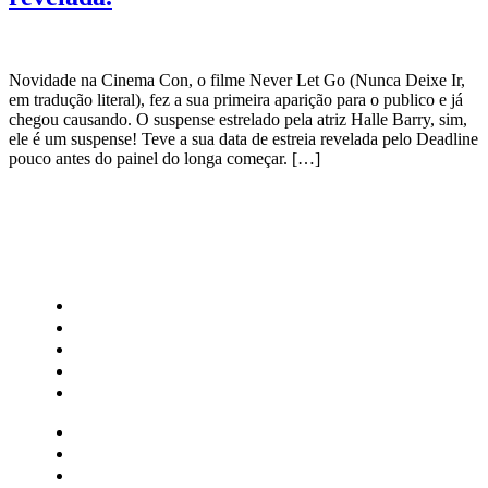
Novidade na Cinema Con, o filme Never Let Go (Nunca Deixe Ir,
em tradução literal), fez a sua primeira aparição para o publico e já
chegou causando. O suspense estrelado pela atriz Halle Barry, sim,
ele é um suspense! Teve a sua data de estreia revelada pelo Deadline
pouco antes do painel do longa começar. […]
CATEGORIAS
Central Bilheterias
Central Celebra
Cinema
Críticas
Famosos
Central Bilheterias
Central Celebra
Cinema