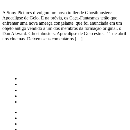
A Sony Pictures divulgou um novo trailer de Ghosthbusters:
Apocalípse de Gelo. E na prévia, os Caça-Fantasmas terão que
enfrentar uma nova ameaça congelante, que foi anunciada em um
objeto antigo vendido a um dos membros da formação original, o
Dan Akward. Ghosthbusters: Apocalipse de Gelo estreia 11 de abril
nos cinemas. Deixem seus comentários […]
CATEGORIAS
Central Bilheterias
Central Celebra
Cinema
Críticas
Famosos
Central Bilheterias
Central Celebra
Cinema
Críticas