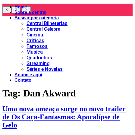
Home
Sobre a central
Buscar por categoria
Central Bilheterias
Central Celebra
Cinema
Críticas
Famosos
Musica
Quadrinhos
Streaming
Séries e Novelas
Anuncie aqui
Contato
Tag:
Dan Akward
Uma nova ameaça surge no novo trailer
de Os Caça-Fantasmas: Apocalípse de
Gelo