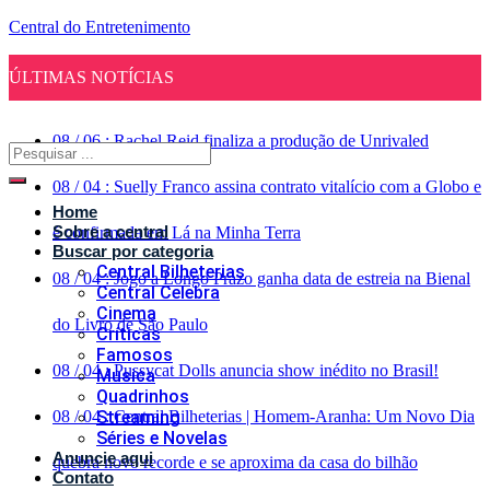
Central do Entretenimento
ÚLTIMAS NOTÍCIAS
08
/
06
:
Rachel Reid finaliza a produção de Unrivaled
08
/
04
:
Suelly Franco assina contrato vitalício com a Globo e
Home
Sobre a central
é confirmada em Lá na Minha Terra
Buscar por categoria
Central Bilheterias
08
/
04
:
Jogo a Longo Prazo ganha data de estreia na Bienal
Central Celebra
Cinema
do Livro de São Paulo
Críticas
Famosos
08
/
04
:
Pussycat Dolls anuncia show inédito no Brasil!
Musica
Quadrinhos
08
/
04
Streaming
:
Central Bilheterias | Homem-Aranha: Um Novo Dia
Séries e Novelas
Anuncie aqui
quebra novo recorde e se aproxima da casa do bilhão
Contato