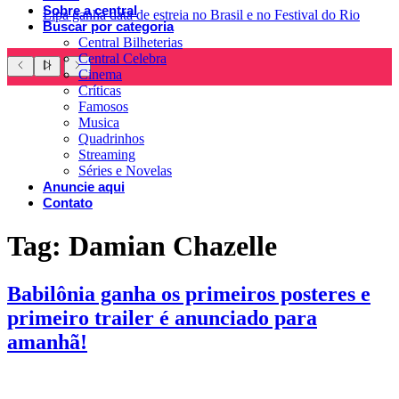
Sobre a central
Lipa ganha data de estreia no Brasil e no Festival do Rio
Buscar por categoria
Central Bilheterias
Central Celebra
Cinema
Críticas
Famosos
Musica
Quadrinhos
Streaming
Séries e Novelas
Anuncie aqui
Contato
Tag:
Damian Chazelle
Babilônia ganha os primeiros posteres e
primeiro trailer é anunciado para
amanhã!