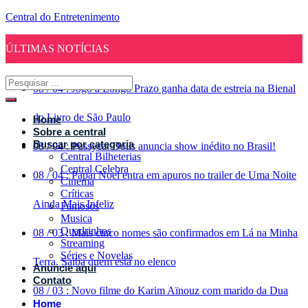
Central do Entretenimento
ÚLTIMAS NOTÍCIAS
08
/
04
:
Jogo a Longo Prazo ganha data de estreia na Bienal
do Livro de São Paulo
Home
Sobre a central
Buscar por categoria
08
/
04
:
Pussycat Dolls anuncia show inédito no Brasil!
Central Bilheterias
Central Celebra
08
/
04
:
Papai Noel entra em apuros no trailer de Uma Noite
Cinema
Críticas
Ainda Mais Infeliz
Famosos
Musica
Quadrinhos
08
/
03
:
Mais cinco nomes são confirmados em Lá na Minha
Streaming
Séries e Novelas
Terra. Saiba quem está no elenco
Anuncie aqui
Contato
08
/
03
:
Novo filme do Karim Aïnouz com marido da Dua
Home