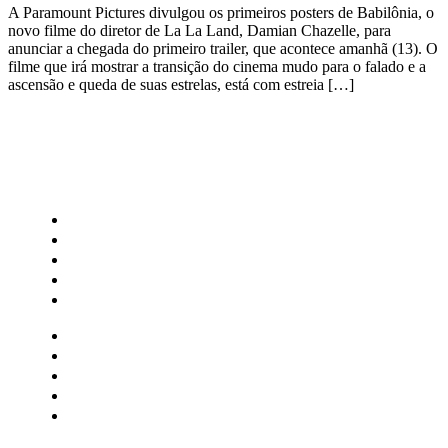
A Paramount Pictures divulgou os primeiros posters de Babilônia, o
novo filme do diretor de La La Land, Damian Chazelle, para
anunciar a chegada do primeiro trailer, que acontece amanhã (13). O
filme que irá mostrar a transição do cinema mudo para o falado e a
ascensão e queda de suas estrelas, está com estreia […]
CATEGORIAS
Central Bilheterias
Central Celebra
Cinema
Críticas
Famosos
Central Bilheterias
Central Celebra
Cinema
Críticas
Famosos