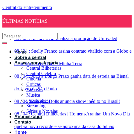
Central do Entretenimento
ÚLTIMAS NOTÍCIAS
08
/
06
:
Rachel Reid finaliza a produção de Unrivaled
08
/
04
:
Suelly Franco assina contrato vitalício com a Globo e
Home
Sobre a central
Buscar por categoria
é confirmada em Lá na Minha Terra
Central Bilheterias
Central Celebra
08
/
04
:
Jogo a Longo Prazo ganha data de estreia na Bienal
Cinema
Críticas
do Livro de São Paulo
Famosos
Musica
Quadrinhos
08
/
04
:
Pussycat Dolls anuncia show inédito no Brasil!
Streaming
Séries e Novelas
08
/
04
:
Central Bilheterias | Homem-Aranha: Um Novo Dia
Anuncie aqui
Contato
quebra novo recorde e se aproxima da casa do bilhão
Home