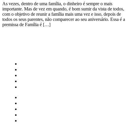
As vezes, dentro de uma família, o dinheiro é sempre o mais
importante. Mas de vez em quando, é bom sumir da vista de todos,
com o objetivo de reunir a família mais uma vez e isso, depois de
todos os seus parentes, não comparecer ao seu aniversário. Essa é a
premissa de Família é […]
CATEGORIAS
Central Bilheterias
Central Celebra
Cinema
Críticas
Famosos
Central Bilheterias
Central Celebra
Cinema
Críticas
Famosos