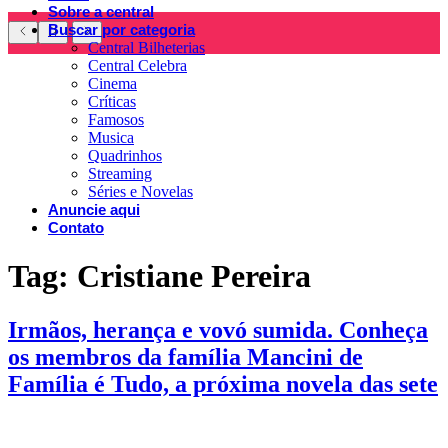
Sobre a central
Buscar por categoria
Central Bilheterias
Central Celebra
Cinema
Críticas
Famosos
Musica
Quadrinhos
Streaming
Séries e Novelas
Anuncie aqui
Contato
Tag:
Cristiane Pereira
Irmãos, herança e vovó sumida. Conheça
os membros da família Mancini de
Família é Tudo, a próxima novela das sete