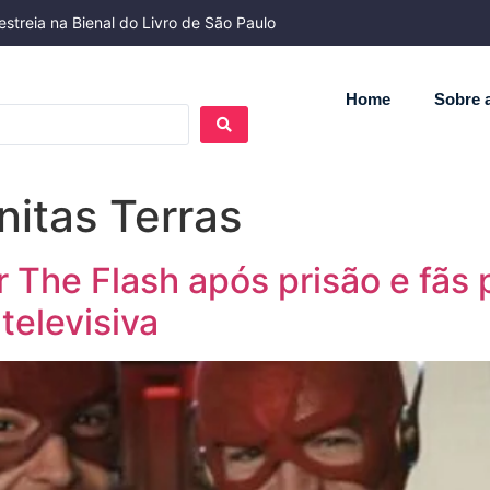
streia na Bienal do Livro de São Paulo
Home
Sobre a
initas Terras
r The Flash após prisão e fãs
televisiva