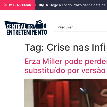
08
/
04
:
Jogo a Longo Prazo ganha data de e
ÚLTIMAS NOTÍCIAS
Tag:
Crise nas Inf
Erza Miller pode perde
substituído por versão 