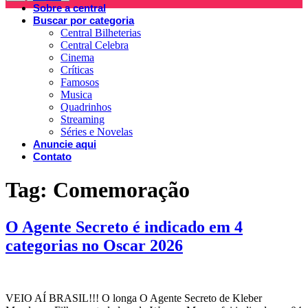
Sobre a central
Buscar por categoria
Central Bilheterias
Central Celebra
Cinema
Críticas
Famosos
Musica
Quadrinhos
Streaming
Séries e Novelas
Anuncie aqui
Contato
Tag:
Comemoração
O Agente Secreto é indicado em 4
categorias no Oscar 2026
VEIO AÍ BRASIL!!! O longa O Agente Secreto de Kleber