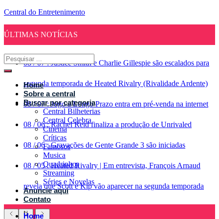
Central do Entretenimento
ÚLTIMAS NOTÍCIAS
08
/
07
:
Justice Smith e Charlie Gillespie são escalados para
segunda temporada de Heated Rivalry (Rivalidade Ardente)
Home
Sobre a central
Buscar por categoria
08
/
07
:
Jogo a Longo Prazo entra em pré-venda na internet
Central Bilheterias
Central Celebra
08
/
06
:
Rachel Reid finaliza a produção de Unrivaled
Cinema
Críticas
08
/
06
:
Gravações de Gente Grande 3 são iniciadas
Famosos
Musica
Quadrinhos
08
/
05
:
Heated Rivalry | Em entrevista, François Arnaud
Streaming
Séries e Novelas
revela que Scott e Kip vão aparecer na segunda temporada
Anuncie aqui
Contato
Home