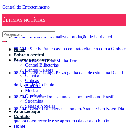
Central do Entretenimento
ÚLTIMAS NOTÍCIAS
08
/
06
:
Rachel Reid finaliza a produção de Unrivaled
08
/
04
:
Suelly Franco assina contrato vitalício com a Globo e
Home
Sobre a central
Buscar por categoria
é confirmada em Lá na Minha Terra
Central Bilheterias
Central Celebra
08
/
04
:
Jogo a Longo Prazo ganha data de estreia na Bienal
Cinema
Críticas
do Livro de São Paulo
Famosos
Musica
Quadrinhos
08
/
04
:
Pussycat Dolls anuncia show inédito no Brasil!
Streaming
Séries e Novelas
08
/
04
:
Central Bilheterias | Homem-Aranha: Um Novo Dia
Anuncie aqui
Contato
quebra novo recorde e se aproxima da casa do bilhão
Home