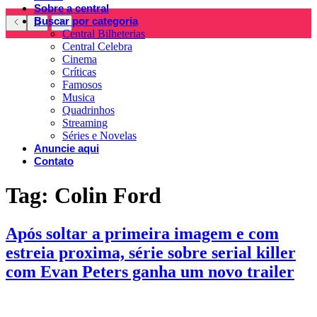
Sobre a central
Buscar por categoria
Central Bilheterias
Central Celebra
Cinema
Críticas
Famosos
Musica
Quadrinhos
Streaming
Séries e Novelas
Anuncie aqui
Contato
Tag:
Colin Ford
Após soltar a primeira imagem e com
estreia proxima, série sobre serial killer
com Evan Peters ganha um novo trailer