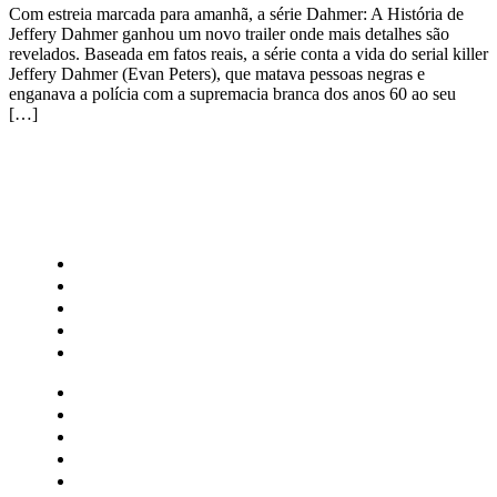
Com estreia marcada para amanhã, a série Dahmer: A História de
Jeffery Dahmer ganhou um novo trailer onde mais detalhes são
revelados. Baseada em fatos reais, a série conta a vida do serial killer
Jeffery Dahmer (Evan Peters), que matava pessoas negras e
enganava a polícia com a supremacia branca dos anos 60 ao seu
[…]
CATEGORIAS
Central Bilheterias
Central Celebra
Cinema
Críticas
Famosos
Central Bilheterias
Central Celebra
Cinema
Críticas
Famosos