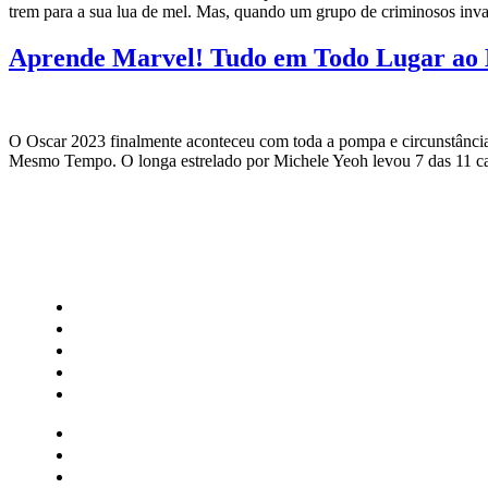
trem para a sua lua de mel. Mas, quando um grupo de criminosos inv
Aprende Marvel! Tudo em Todo Lugar ao M
O Oscar 2023 finalmente aconteceu com toda a pompa e circunstância 
Mesmo Tempo. O longa estrelado por Michele Yeoh levou 7 das 11 ca
CATEGORIAS
Central Bilheterias
Central Celebra
Cinema
Críticas
Famosos
Central Bilheterias
Central Celebra
Cinema