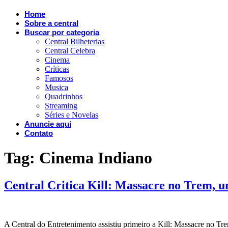
Home
Sobre a central
Buscar por categoria
Central Bilheterias
Central Celebra
Cinema
Críticas
Famosos
Musica
Quadrinhos
Streaming
Séries e Novelas
Anuncie aqui
Contato
Tag:
Cinema Indiano
Central Critica Kill: Massacre no Trem, u
A Central do Entretenimento assistiu primeiro a Kill: Massacre no Tre