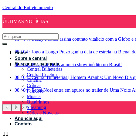
Central do Entretenimento
ÚLTIMAS NOTÍCIAS
08
/
04
:
Suelly Franco assina contrato vitalício com a Globo 
08
/
04
:
Jogo a Longo Prazo ganha data de estreia na Bienal d
Home
Sobre a central
Buscar por categoria
08
/
04
:
Pussycat Dolls anuncia show inédito no Brasil!
Central Bilheterias
Central Celebra
08
/
04
:
Central Bilheterias | Homem-Aranha: Um Novo Dia qu
Cinema
Críticas
08
/
04
:
Papai Noel entra em apuros no trailer de Uma Noite A
Famosos
Musica
Quadrinhos
Streaming
Séries e Novelas
Anuncie aqui
Contato