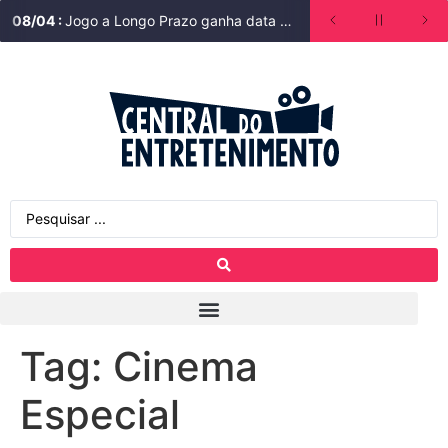
08
/
04
:
Jogo a Longo Prazo ganha data de estreia na Bienal do Livro de São Paulo
Tag:
Cinema
Especial