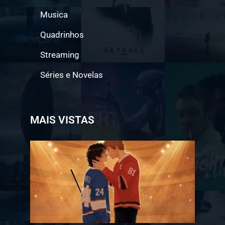
Musica
Quadrinhos
Streaming
Séries e Novelas
MAIS VISTAS
Jogo a
Longo
Prazo
ganha
data
de
estreia
na
Bienal
do
Livro