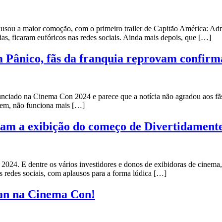
usou a maior comoção, com o primeiro trailer de Capitão América: Adm
ias, ficaram eufóricos nas redes sociais. Ainda mais depois, que […]
Pânico, fãs da franquia reprovam confirm
iado na Cinema Con 2024 e parece que a notícia não agradou aos fãs d
 tem, não funciona mais […]
iam a exibição do começo de Divertidament
024. E dentre os vários investidores e donos de exibidoras de cinema,
as redes sociais, com aplausos para a forma lúdica […]
man na Cinema Con!