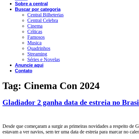
Sobre a central
Buscar por categoria
Central Bilheterias
Central Celebra
Cinema
Críticas
Famosos
Musica
Quadrinhos
Streaming
Séries e Novelas
Anuncie aqui
Contato
Tag:
Cinema Con 2024
Gladiador 2 ganha data de estreia no Brasi
Desde que começaram a surgir as primeiras novidades a respeito de G
estavam a ver navios, sem ter uma data de estreia para marcar no cale