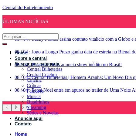
Central do Entretenimento
ÚLTIMAS NOTÍCIAS
08
/
04
:
Suelly Franco assina contrato vitalício com a Globo 
08
/
04
:
Jogo a Longo Prazo ganha data de estreia na Bienal d
Home
Sobre a central
Buscar por categoria
08
/
04
:
Pussycat Dolls anuncia show inédito no Brasil!
Central Bilheterias
Central Celebra
08
/
04
:
Central Bilheterias | Homem-Aranha: Um Novo Dia qu
Cinema
Críticas
08
/
04
:
Papai Noel entra em apuros no trailer de Uma Noite A
Famosos
Musica
Quadrinhos
Streaming
Séries e Novelas
Anuncie aqui
Contato
Home