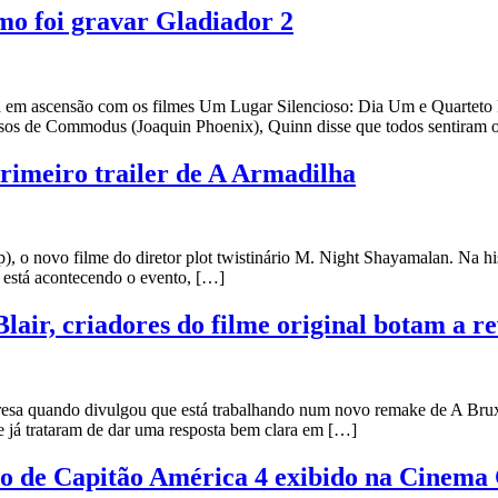
mo foi gravar Gladiador 2
á em ascensão com os filmes Um Lugar Silencioso: Dia Um e Quarteto F
ssos de Commodus (Joaquin Phoenix), Quinn disse que todos sentiram 
primeiro trailer de A Armadilha
p), o novo filme do diretor plot twistinário M. Night Shayamalan. Na h
e está acontecendo o evento, […]
air, criadores do filme original botam a re
sa quando divulgou que está trabalhando num novo remake de A Bruxa 
 já trataram de dar uma resposta bem clara em […]
vo de Capitão América 4 exibido na Cinema