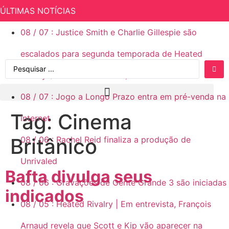
ÚLTIMAS NOTÍCIAS
08
/
07
:
Justice Smith e Charlie Gillespie são
escalados para segunda temporada de Heated
Rivalry (Rivalidade Ardente)
08
/
07
:
Jogo a Longo Prazo entra em pré-venda na
Tag:
Cinema
internet
Britânico
08
/
06
:
Rachel Reid finaliza a produção de
Unrivaled
Bafta divulga seus
08
/
06
:
Gravações de Gente Grande 3 são iniciadas
indicados
08
/
05
:
Heated Rivalry | Em entrevista, François
Arnaud revela que Scott e Kip vão aparecer na