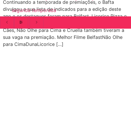
Continuando a temporada de premiações, o Bafta
divulgou a sua lista de indicados para a edição deste
segunda temporada
ano e os destaques foram para Belfast, Licorice Pizza e
Duna. Além deles, outros longas como Ataque dos
Cães, Não Olhe para Cima e Cruella também tiveram a
sua vaga na premiação. Melhor Filme BelfastNão Olhe
para CimaDunaLicorice […]
CATEGORIAS
Central Bilheterias
Central Celebra
Cinema
Críticas