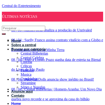
Central do Entretenimento
ÚLTIMAS NOTÍCIAS
08
/
06
:
Rachel Reid finaliza a produção de Unrivaled
08
/
04
:
Suelly Franco assina contrato vitalício com a Globo e
Home
Sobre a central
Buscar por categoria
é confirmada em Lá na Minha Terra
Central Bilheterias
Central Celebra
08
/
04
:
Jogo a Longo Prazo ganha data de estreia na Bienal
Cinema
Críticas
do Livro de São Paulo
Famosos
Musica
Quadrinhos
08
/
04
:
Pussycat Dolls anuncia show inédito no Brasil!
Streaming
Séries e Novelas
08
/
04
:
Central Bilheterias | Homem-Aranha: Um Novo Dia
Anuncie aqui
Contato
quebra novo recorde e se aproxima da casa do bilhão
Home