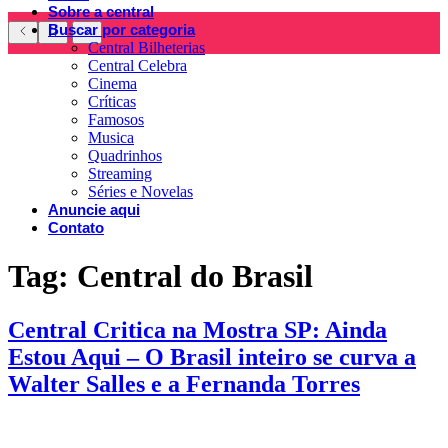
Sobre a central
Buscar por categoria
Central Bilheterias
Central Celebra
Cinema
Críticas
Famosos
Musica
Quadrinhos
Streaming
Séries e Novelas
Anuncie aqui
Contato
Tag:
Central do Brasil
Central Critica na Mostra SP: Ainda
Estou Aqui – O Brasil inteiro se curva a
Walter Salles e a Fernanda Torres