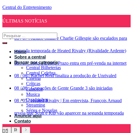
Central do Entretenimento
ÚLTIMAS NOTÍCIAS
08
/
07
:
Justice Smith e Charlie Gillespie são escalados para
segunda temporada de Heated Rivalry (Rivalidade Ardente)
Home
Sobre a central
Buscar por categoria
08
/
07
:
Jogo a Longo Prazo entra em pré-venda na internet
Central Bilheterias
Central Celebra
08
/
06
:
Rachel Reid finaliza a produção de Unrivaled
Cinema
Críticas
08
/
06
:
Gravações de Gente Grande 3 são iniciadas
Famosos
Musica
Quadrinhos
08
/
05
:
Heated Rivalry | Em entrevista, François Arnaud
Streaming
Séries e Novelas
revela que Scott e Kip vão aparecer na segunda temporada
Anuncie aqui
Contato