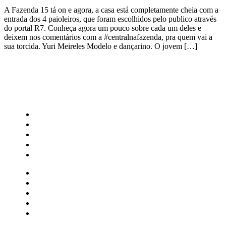
A Fazenda 15 tá on e agora, a casa está completamente cheia com a
entrada dos 4 paioleiros, que foram escolhidos pelo publico através
do portal R7. Conheça agora um pouco sobre cada um deles e
deixem nos comentários com a #centralnafazenda, pra quem vai a
sua torcida. Yuri Meireles Modelo e dançarino. O jovem […]
CATEGORIAS
Central Bilheterias
Central Celebra
Cinema
Críticas
Famosos
Central Bilheterias
Central Celebra
Cinema
Críticas
Famosos