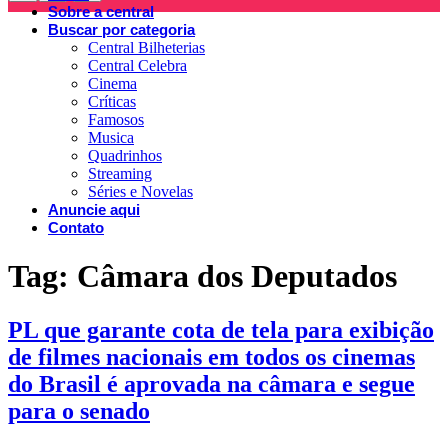
Sobre a central
Buscar por categoria
Central Bilheterias
Central Celebra
Cinema
Críticas
Famosos
Musica
Quadrinhos
Streaming
Séries e Novelas
Anuncie aqui
Contato
Tag:
Câmara dos Deputados
PL que garante cota de tela para exibição
de filmes nacionais em todos os cinemas
do Brasil é aprovada na câmara e segue
para o senado