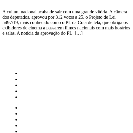
A cultura nacional acaba de sair com uma grande vitória. A câmera
dos deputados, aprovou por 312 votos a 25, o Projeto de Lei
5497/19, mais conhecido como o PL da Cota de tela, que obriga os
exibidores de cinema a passarem filmes nacionais com mais horários
e salas. A notícia da aprovação do PL, […]
CATEGORIAS
Central Bilheterias
Central Celebra
Cinema
Críticas
Famosos
Central Bilheterias
Central Celebra
Cinema
Críticas
Famosos