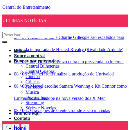
Central do Entretenimento
ÚLTIMAS NOTÍCIAS
08
/
07
:
Justice Smith e Charlie Gillespie são escalados para
segunda temporada de Heated Rivalry (Rivalidade Ardente)
Home
Sobre a central
Buscar por categoria
08
/
07
:
Jogo a Longo Prazo entra em pré-venda na internet
Central Bilheterias
Central Celebra
08
/
06
:
Rachel Reid finaliza a produção de Unrivaled
Cinema
Críticas
08
/
06
:
Marvel escolhe Samara Weaving e Kit Connor como
Famosos
Musica
Quadrinhos
Emma Frost e Ciclope na nova versão dos X-Men
Streaming
Séries e Novelas
08
/
06
:
Gravações de Gente Grande 3 são iniciadas
Anuncie aqui
Contato
Home