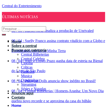
Central do Entretenimento
ÚLTIMAS NOTÍCIAS
08
/
06
:
Rachel Reid finaliza a produção de Unrivaled
08
/
04
:
Suelly Franco assina contrato vitalício com a Globo e
Home
Sobre a central
Buscar por categoria
é confirmada em Lá na Minha Terra
Central Bilheterias
Central Celebra
08
/
04
:
Jogo a Longo Prazo ganha data de estreia na Bienal
Cinema
Críticas
do Livro de São Paulo
Famosos
Musica
Quadrinhos
08
/
04
:
Pussycat Dolls anuncia show inédito no Brasil!
Streaming
Séries e Novelas
08
/
04
:
Central Bilheterias | Homem-Aranha: Um Novo Dia
Anuncie aqui
Contato
quebra novo recorde e se aproxima da casa do bilhão
Home