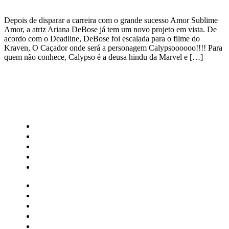
Depois de disparar a carreira com o grande sucesso Amor Sublime
Amor, a atriz Ariana DeBose já tem um novo projeto em vista. De
acordo com o Deadline, DeBose foi escalada para o filme do
Kraven, O Caçador onde será a personagem Calypsoooooo!!!! Para
quem não conhece, Calypso é a deusa hindu da Marvel e […]
CATEGORIAS
Central Bilheterias
Central Celebra
Cinema
Críticas
Famosos
Central Bilheterias
Central Celebra
Cinema
Críticas
Famosos