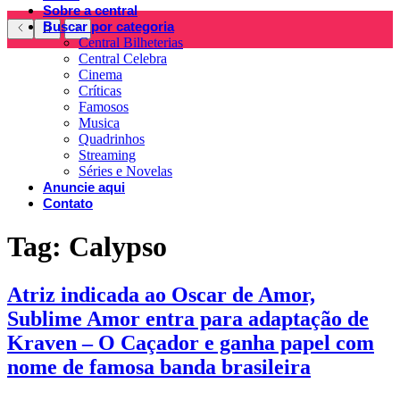
Sobre a central
Buscar por categoria
Central Bilheterias
Central Celebra
Cinema
Críticas
Famosos
Musica
Quadrinhos
Streaming
Séries e Novelas
Anuncie aqui
Contato
Tag:
Calypso
Atriz indicada ao Oscar de Amor,
Sublime Amor entra para adaptação de
Kraven – O Caçador e ganha papel com
nome de famosa banda brasileira