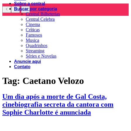
Sobre a central
Buscar por categoria
Central Bilheterias
Central Celebra
Cinema
Críticas
Famosos
Musica
Quadrinhos
Streaming
Séries e Novelas
Anuncie aqui
Contato
Tag:
Caetano Velozo
Um dia após a morte de Gal Costa,
cinebiografia secreta da cantora com
Sophie Charlotte é anunciada