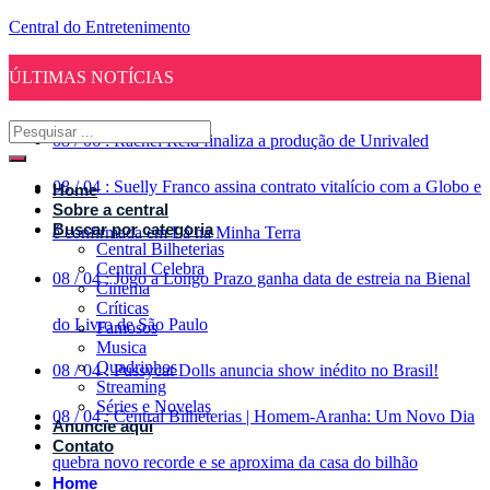
Central do Entretenimento
ÚLTIMAS NOTÍCIAS
08
/
06
:
Rachel Reid finaliza a produção de Unrivaled
08
/
04
:
Suelly Franco assina contrato vitalício com a Globo e
Home
Sobre a central
Buscar por categoria
é confirmada em Lá na Minha Terra
Central Bilheterias
Central Celebra
08
/
04
:
Jogo a Longo Prazo ganha data de estreia na Bienal
Cinema
Críticas
do Livro de São Paulo
Famosos
Musica
Quadrinhos
08
/
04
:
Pussycat Dolls anuncia show inédito no Brasil!
Streaming
Séries e Novelas
08
/
04
:
Central Bilheterias | Homem-Aranha: Um Novo Dia
Anuncie aqui
Contato
quebra novo recorde e se aproxima da casa do bilhão
Home