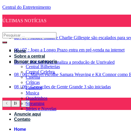
Central do Entretenimento
ÚLTIMAS NOTÍCIAS
08
/
07
:
Justice Smith e Charlie Gillespie são escalados para 
08
/
07
:
Jogo a Longo Prazo entra em pré-venda na internet
Home
Sobre a central
Buscar por categoria
08
/
06
:
Rachel Reid finaliza a produção de Unrivaled
Central Bilheterias
Central Celebra
08
/
06
:
Marvel escolhe Samara Weaving e Kit Connor como 
Cinema
Críticas
08
/
06
:
Gravações de Gente Grande 3 são iniciadas
Famosos
Musica
Quadrinhos
Streaming
Séries e Novelas
Anuncie aqui
Contato
Home