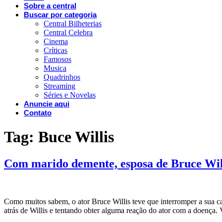
Sobre a central
Buscar por categoria
Central Bilheterias
Central Celebra
Cinema
Críticas
Famosos
Musica
Quadrinhos
Streaming
Séries e Novelas
Anuncie aqui
Contato
Tag:
Buce Willis
Com marido demente, esposa de Bruce Willi
Como muitos sabem, o ator Bruce Willis teve que interromper a sua ca
atrás de Willis e tentando obter alguma reação do ator com a doença. 