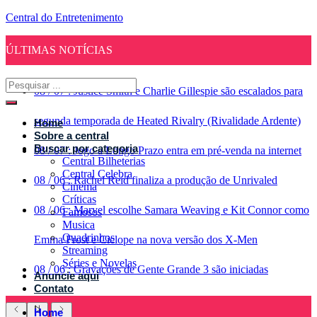
Central do Entretenimento
ÚLTIMAS NOTÍCIAS
08
/
07
:
Justice Smith e Charlie Gillespie são escalados para
segunda temporada de Heated Rivalry (Rivalidade Ardente)
Home
Sobre a central
Buscar por categoria
08
/
07
:
Jogo a Longo Prazo entra em pré-venda na internet
Central Bilheterias
Central Celebra
08
/
06
:
Rachel Reid finaliza a produção de Unrivaled
Cinema
Críticas
08
/
06
:
Marvel escolhe Samara Weaving e Kit Connor como
Famosos
Musica
Quadrinhos
Emma Frost e Ciclope na nova versão dos X-Men
Streaming
Séries e Novelas
08
/
06
:
Gravações de Gente Grande 3 são iniciadas
Anuncie aqui
Contato
Home