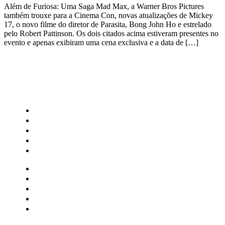
Além de Furiosa: Uma Saga Mad Max, a Warner Bros Pictures
também trouxe para a Cinema Con, novas atualizações de Mickey
17, o novo filme do diretor de Parasita, Bong John Ho e estrelado
pelo Robert Pattinson. Os dois citados acima estiveram presentes no
evento e apenas exibiram uma cena exclusiva e a data de […]
CATEGORIAS
Central Bilheterias
Central Celebra
Cinema
Críticas
Famosos
Central Bilheterias
Central Celebra
Cinema
Críticas
Famosos