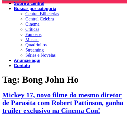
Sobre a central
Buscar por categoria
Central Bilheterias
Central Celebra
Cinema
Críticas
Famosos
Musica
Quadrinhos
Streaming
Séries e Novelas
Anuncie aqui
Contato
Tag:
Bong John Ho
Mickey 17, novo filme do mesmo diretor
de Parasita com Robert Pattinson, ganha
trailer exclusivo na Cinema Con!