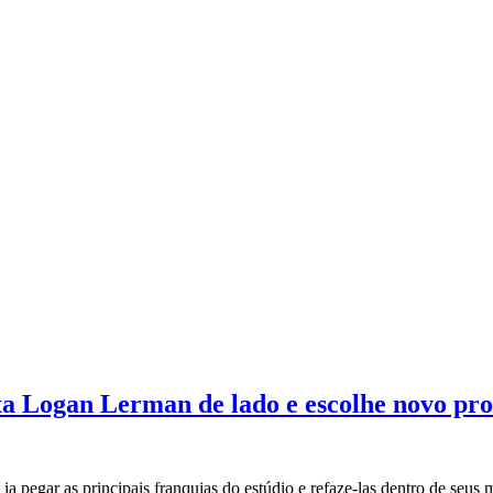
xa Logan Lerman de lado e escolhe novo pro
a pegar as principais franquias do estúdio e refaze-las dentro de se