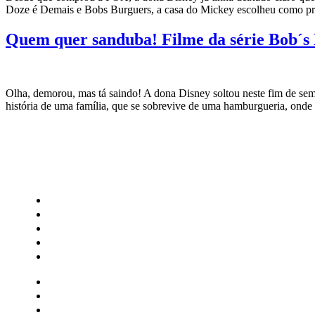
Doze é Demais e Bobs Burguers, a casa do Mickey escolheu como p
Quem quer sanduba! Filme da série Bob´s
Olha, demorou, mas tá saindo! A dona Disney soltou neste fim de sem
história de uma família, que se sobrevive de uma hamburgueria, on
CATEGORIAS
Central Bilheterias
Central Celebra
Cinema
Críticas
Famosos
Central Bilheterias
Central Celebra
Cinema