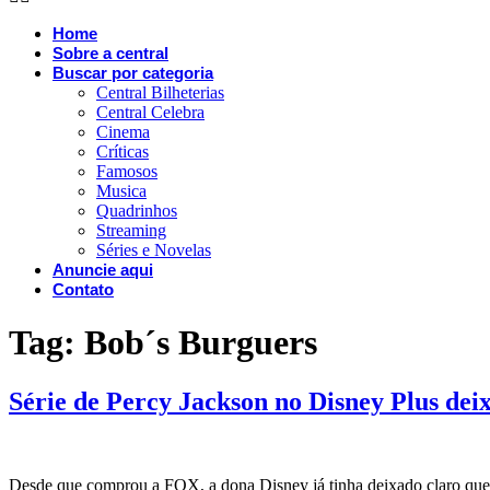
Home
Sobre a central
Buscar por categoria
Central Bilheterias
Central Celebra
Cinema
Críticas
Famosos
Musica
Quadrinhos
Streaming
Séries e Novelas
Anuncie aqui
Contato
Tag:
Bob´s Burguers
Série de Percy Jackson no Disney Plus dei
Desde que comprou a FOX, a dona Disney já tinha deixado claro que i