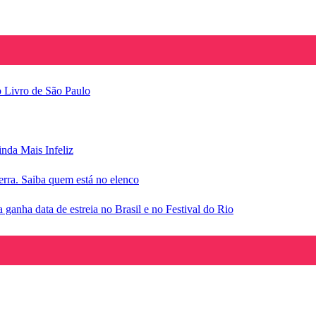
o Livro de São Paulo
inda Mais Infeliz
rra. Saiba quem está no elenco
anha data de estreia no Brasil e no Festival do Rio