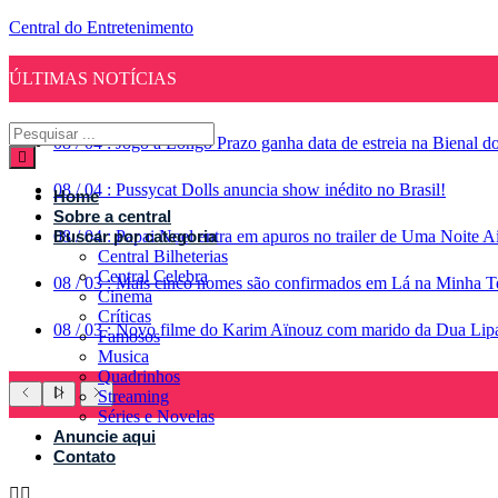
Central do Entretenimento
ÚLTIMAS NOTÍCIAS
08
/
04
:
Jogo a Longo Prazo ganha data de estreia na Bienal d
08
/
04
:
Pussycat Dolls anuncia show inédito no Brasil!
Home
Sobre a central
08
Buscar por categoria
/
04
:
Papai Noel entra em apuros no trailer de Uma Noite A
Central Bilheterias
Central Celebra
08
/
03
:
Mais cinco nomes são confirmados em Lá na Minha Te
Cinema
Críticas
08
/
03
:
Novo filme do Karim Aïnouz com marido da Dua Lipa g
Famosos
Musica
Quadrinhos
Streaming
Séries e Novelas
Anuncie aqui
Contato