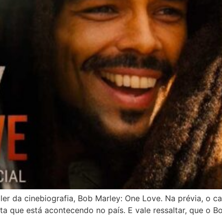
iler da cinebiografia, Bob Marley: One Love. Na prévia, o 
a que está acontecendo no país. E vale ressaltar, que o B