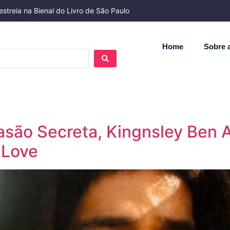
streia na Bienal do Livro de São Paulo
Home
Sobre a
asão Secreta, Kingnsley Ben 
 Love