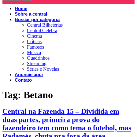
Home
Sobre a central
Buscar por categoria
Central Bilheterias
Central Celebra
Cinema
Críticas
Famosos
Musica
Quadrinhos
Streaming
Séries e Novelas
Anuncie aqui
Contato
Tag:
Betano
Central na Fazenda 15 – Dividida em
duas partes, primeira prova do
fazendeiro tem como tema o futebol, mas
Radamés, chuta pra fora da área