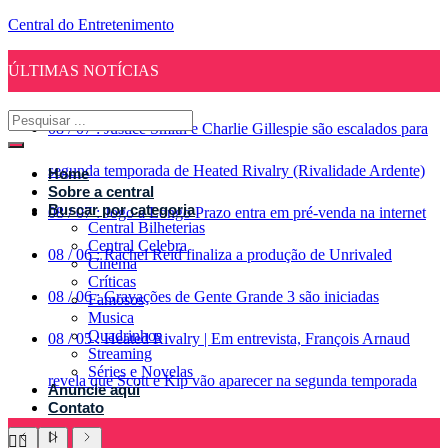
Central do Entretenimento
ÚLTIMAS NOTÍCIAS
08
/
07
:
Justice Smith e Charlie Gillespie são escalados para
segunda temporada de Heated Rivalry (Rivalidade Ardente)
Home
Sobre a central
Buscar por categoria
08
/
07
:
Jogo a Longo Prazo entra em pré-venda na internet
Central Bilheterias
Central Celebra
08
/
06
:
Rachel Reid finaliza a produção de Unrivaled
Cinema
Críticas
08
/
06
:
Gravações de Gente Grande 3 são iniciadas
Famosos
Musica
Quadrinhos
08
/
05
:
Heated Rivalry | Em entrevista, François Arnaud
Streaming
Séries e Novelas
revela que Scott e Kip vão aparecer na segunda temporada
Anuncie aqui
Contato