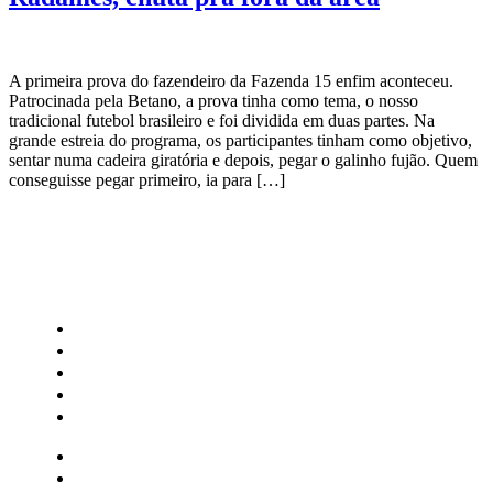
A primeira prova do fazendeiro da Fazenda 15 enfim aconteceu.
Patrocinada pela Betano, a prova tinha como tema, o nosso
tradicional futebol brasileiro e foi dividida em duas partes. Na
grande estreia do programa, os participantes tinham como objetivo,
sentar numa cadeira giratória e depois, pegar o galinho fujão. Quem
conseguisse pegar primeiro, ia para […]
CATEGORIAS
Central Bilheterias
Central Celebra
Cinema
Críticas
Famosos
Central Bilheterias
Central Celebra