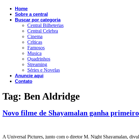
Home
Sobre a central
Buscar por categoria
Central Bilheterias
Central Celebra
Cinema
Críticas
Famosos
Musica
Quadrinhos
Streaming
Séries e Novelas
Anuncie aqui
Contato
Tag:
Ben Aldridge
Novo filme de Shayamalan ganha primeiro tr
A Universal Pictures, junto com o diretor M. Night Shayamalan, divu