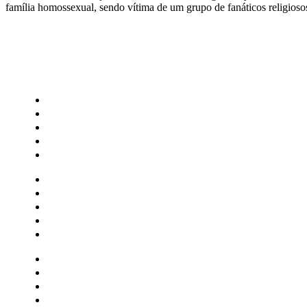
família homossexual, sendo vítima de um grupo de fanáticos religioso
CATEGORIAS
Central Bilheterias
Central Celebra
Cinema
Críticas
Famosos
Central Bilheterias
Central Celebra
Cinema
Críticas
Famosos
Musica
Quadrinhos
Streaming
Séries e Novelas