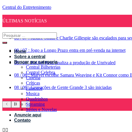
Central do Entretenimento
ÚLTIMAS NOTÍCIAS
08
/
07
:
Justice Smith e Charlie Gillespie são escalados para 
08
/
07
:
Jogo a Longo Prazo entra em pré-venda na internet
Home
Sobre a central
Buscar por categoria
08
/
06
:
Rachel Reid finaliza a produção de Unrivaled
Central Bilheterias
Central Celebra
08
/
06
:
Marvel escolhe Samara Weaving e Kit Connor como 
Cinema
Críticas
08
/
06
:
Gravações de Gente Grande 3 são iniciadas
Famosos
Musica
Quadrinhos
Streaming
Séries e Novelas
Anuncie aqui
Contato