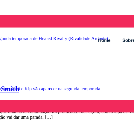
segunda temporada de Heated Rivalry (Rivalidade Ardente)
Home
Sobre
 Smith
la que Scott e Kip vão aparecer na segunda temporada
ue uma nova continuação foi prometida. Mas agora, com o tapa de Wil
ção vai dar uma parada, […]