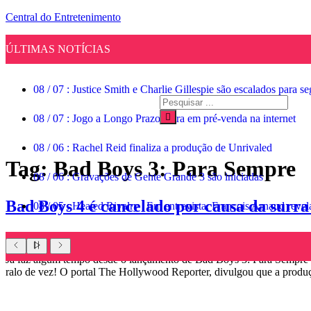
Central do Entretenimento
ÚLTIMAS NOTÍCIAS
08
/
07
:
Justice Smith e Charlie Gillespie são escalados para 
08
/
07
:
Jogo a Longo Prazo entra em pré-venda na internet
08
/
06
:
Rachel Reid finaliza a produção de Unrivaled
Tag:
Bad Boys 3: Para Sempre
08
/
06
:
Gravações de Gente Grande 3 são iniciadas
Bad Boys 4 é cancelado por causa da surra
08
/
05
:
Heated Rivalry | Em entrevista, François Arnaud reve
Já faz algum tempo desde o lançamento de Bad Boys 3: Para Sempre q
ralo de vez! O portal The Hollywood Reporter, divulgou que a produ