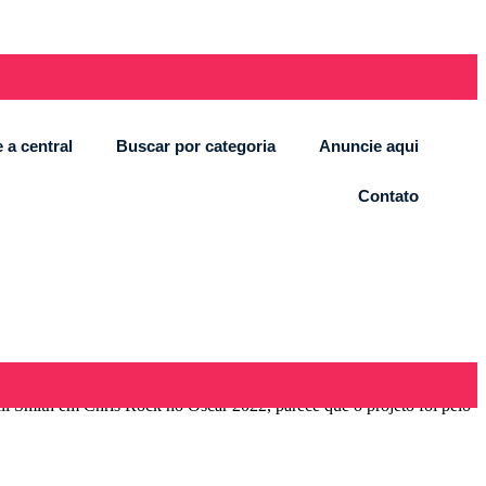
 a central
Buscar por categoria
Anuncie aqui
Contato
l Smith em Chris Rock no Oscar 2022, parece que o projeto foi pelo