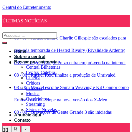
Central do Entretenimento
ÚLTIMAS NOTÍCIAS
08
/
07
:
Justice Smith e Charlie Gillespie são escalados para
segunda temporada de Heated Rivalry (Rivalidade Ardente)
Home
Sobre a central
Buscar por categoria
08
/
07
:
Jogo a Longo Prazo entra em pré-venda na internet
Central Bilheterias
Central Celebra
08
/
06
:
Rachel Reid finaliza a produção de Unrivaled
Cinema
Críticas
08
/
06
:
Marvel escolhe Samara Weaving e Kit Connor como
Famosos
Musica
Quadrinhos
Emma Frost e Ciclope na nova versão dos X-Men
Streaming
Séries e Novelas
08
/
06
:
Gravações de Gente Grande 3 são iniciadas
Anuncie aqui
Contato