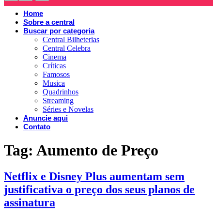
Home
Sobre a central
Buscar por categoria
Central Bilheterias
Central Celebra
Cinema
Críticas
Famosos
Musica
Quadrinhos
Streaming
Séries e Novelas
Anuncie aqui
Contato
Tag:
Aumento de Preço
Netflix e Disney Plus aumentam sem
justificativa o preço dos seus planos de
assinatura