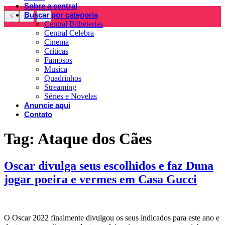
Sobre a central
Buscar por categoria
Central Bilheterias
Central Celebra
Cinema
Críticas
Famosos
Musica
Quadrinhos
Streaming
Séries e Novelas
Anuncie aqui
Contato
Tag:
Ataque dos Cães
Oscar divulga seus escolhidos e faz Duna
jogar poeira e vermes em Casa Gucci
O Oscar 2022 finalmente divulgou os seus indicados para este ano e