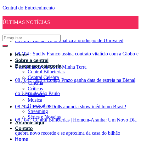
Central do Entretenimento
ÚLTIMAS NOTÍCIAS
08
/
06
:
Rachel Reid finaliza a produção de Unrivaled
08
/
04
:
Suelly Franco assina contrato vitalício com a Globo e
Home
Sobre a central
Buscar por categoria
é confirmada em Lá na Minha Terra
Central Bilheterias
Central Celebra
08
/
04
:
Jogo a Longo Prazo ganha data de estreia na Bienal
Cinema
Críticas
do Livro de São Paulo
Famosos
Musica
Quadrinhos
08
/
04
:
Pussycat Dolls anuncia show inédito no Brasil!
Streaming
Séries e Novelas
08
/
04
:
Central Bilheterias | Homem-Aranha: Um Novo Dia
Anuncie aqui
Contato
quebra novo recorde e se aproxima da casa do bilhão
Home