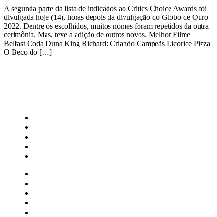
A segunda parte da lista de indicados ao Critics Choice Awards foi
divulgada hoje (14), horas depois da divulgação do Globo de Ouro
2022. Dentre os escolhidos, muitos nomes foram repetidos da outra
cerimônia. Mas, teve a adição de outros novos. Melhor Filme
Belfast Coda Duna King Richard: Criando Campeãs Licorice Pizza
O Beco do […]
CATEGORIAS
Central Bilheterias
Central Celebra
Cinema
Críticas
Famosos
Central Bilheterias
Central Celebra
Cinema
Críticas
Famosos