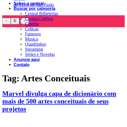
Sobre a central
do Livro de São Paulo
Buscar por categoria
Central Bilheterias
Central Celebra
Cinema
Críticas
Famosos
Musica
Quadrinhos
Streaming
Séries e Novelas
Anuncie aqui
Contato
Tag:
Artes Conceituais
Marvel divulga capa de dicionário com
mais de 500 artes conceituais de seus
projetos