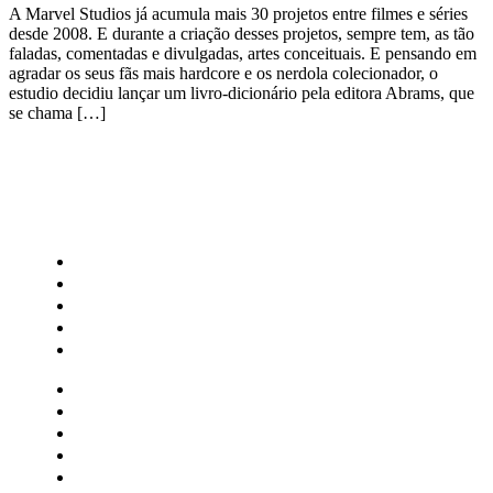
A Marvel Studios já acumula mais 30 projetos entre filmes e séries
desde 2008. E durante a criação desses projetos, sempre tem, as tão
faladas, comentadas e divulgadas, artes conceituais. E pensando em
agradar os seus fãs mais hardcore e os nerdola colecionador, o
estudio decidiu lançar um livro-dicionário pela editora Abrams, que
se chama […]
CATEGORIAS
Central Bilheterias
Central Celebra
Cinema
Críticas
Famosos
Central Bilheterias
Central Celebra
Cinema
Críticas
Famosos