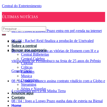
Central do Entretenimento
ÚLTIMAS NOTÍCIAS
08
/
07
:
Jogo a Longo Prazo entra em pré-venda na internet
08
/
06
:
Rachel Reid finaliza a produção de Unrivaled
Home
Sobre a central
Buscar por categoria
08
/
05
:
Central Celebra as vitórias de Homem com H e a
Central Bilheterias
Central Celebra
vitória dupla de Pernambuco na festa de 25 anos do Prêmio
Cinema
Críticas
Grande Otelo
Famosos
Musica
Quadrinhos
08
/
04
:
Suelly Franco assina contrato vitalício com a Globo e
Streaming
Séries e Novelas
é confirmada em Lá na Minha Terra
Anuncie aqui
Contato
08
/
04
:
Jogo a Longo Prazo ganha data de estreia na Bienal
Home