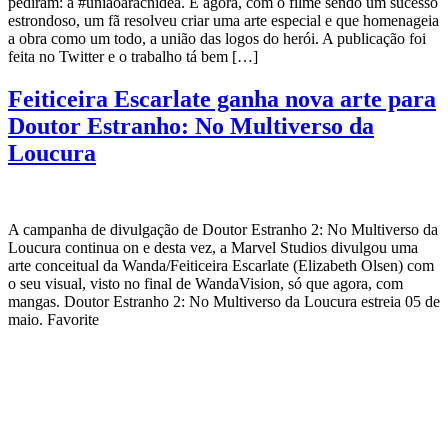
pediram: a #uniãoaracnidea. E agora, com o filme sendo um sucesso
estrondoso, um fã resolveu criar uma arte especial e que homenageia
a obra como um todo, a união das logos do herói. A publicação foi
feita no Twitter e o trabalho tá bem […]
Feiticeira Escarlate ganha nova arte para
Doutor Estranho: No Multiverso da
Loucura
A campanha de divulgação de Doutor Estranho 2: No Multiverso da
Loucura continua on e desta vez, a Marvel Studios divulgou uma
arte conceitual da Wanda/Feiticeira Escarlate (Elizabeth Olsen) com
o seu visual, visto no final de WandaVision, só que agora, com
mangas. Doutor Estranho 2: No Multiverso da Loucura estreia 05 de
maio. Favorite
CATEGORIAS