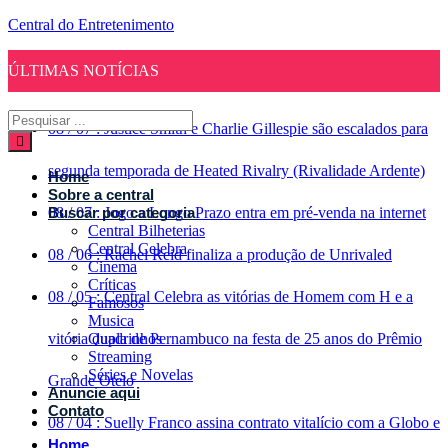
Central do Entretenimento
ÚLTIMAS NOTÍCIAS
08
/
07
:
Justice Smith e Charlie Gillespie são escalados para
segunda temporada de Heated Rivalry (Rivalidade Ardente)
Home
Sobre a central
08
Buscar por categoria
/
07
:
Jogo a Longo Prazo entra em pré-venda na internet
Central Bilheterias
Central Celebra
08
/
06
:
Rachel Reid finaliza a produção de Unrivaled
Cinema
Críticas
08
/
05
:
Central Celebra as vitórias de Homem com H e a
Famosos
Musica
vitória dupla de Pernambuco na festa de 25 anos do Prêmio
Quadrinhos
Streaming
Séries e Novelas
Grande Otelo
Anuncie aqui
Contato
08
/
04
:
Suelly Franco assina contrato vitalício com a Globo e
Home