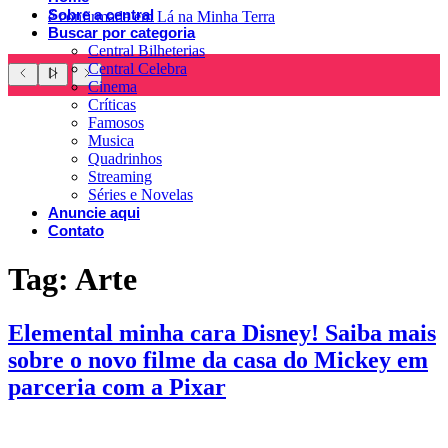
Sobre a central
é confirmada em Lá na Minha Terra
Buscar por categoria
Central Bilheterias
Central Celebra
Cinema
Críticas
Famosos
Musica
Quadrinhos
Streaming
Séries e Novelas
Anuncie aqui
Contato
Tag:
Arte
Elemental minha cara Disney! Saiba mais
sobre o novo filme da casa do Mickey em
parceria com a Pixar